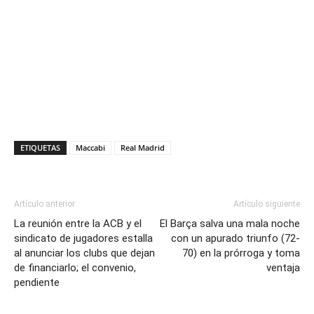
ETIQUETAS
Maccabi
Real Madrid
Artículo anterior
Artículo siguiente
La reunión entre la ACB y el
El Barça salva una mala noche
sindicato de jugadores estalla
con un apurado triunfo (72-
al anunciar los clubs que dejan
70) en la prórroga y toma
de financiarlo; el convenio,
ventaja
pendiente