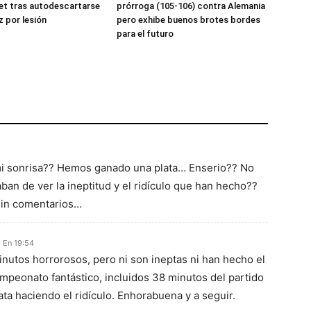
et tras autodescartarse
prórroga (105-106) contra Alemania
z por lesión
pero exhibe buenos brotes bordes
para el futuro
 mi sonrisa?? Hemos ganado una plata… Enserio?? No
an de ver la ineptitud y el ridículo que han hecho??
Sin comentarios…
 En 19:54
nutos horrorosos, pero ni son ineptas ni han hecho el
ampeonato fantástico, incluidos 38 minutos del partido
ta haciendo el ridículo. Enhorabuena y a seguir.