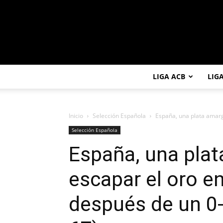
LIGA ACB
LIG
Inicio
Selección Española
España, una plata amarga
Selección Española
España, una plat
escapar el oro en 
después de un 0-