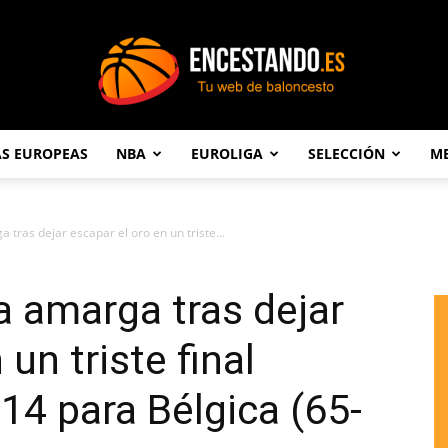
AS EUROPEAS
NBA
EUROLIGA
SELECCIÓN
ME
Encestando.es
 tras dejar escapar el oro en un triste...
a amarga tras dejar
un triste final
14 para Bélgica (65-