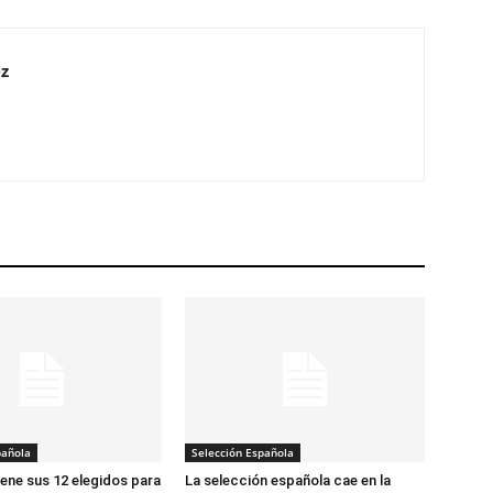
z
pañola
Selección Española
iene sus 12 elegidos para
La selección española cae en la