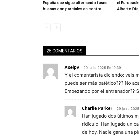
España que sigue alternando fases
el Eurobask
buenas con parciales en contra
Alberto Día
25 COMENTARIOS
Axelpv
29 junio 2025 En 19:39
Y el comentarista diciendo: veis
puede ser más patético??? No acab
Empezando por el entrenador?? 
Charlie Parker
29 junio 2025
Han jugado dos últimos mi
ridículo. Han jugado un c
de hoy. Nadie gana una pla