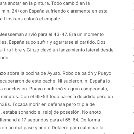
ara anotar en la pintura. Todo cambió en la
 min. 24) con España sufriendo claramente en esta
de Linskens colocó el empate.
e Meesseman sirvió para el 43-47. Era un momento
les, España supo sufrir y agarrarse al partido. Dos
l tiro libre y Ginzo clavó un lanzamiento lateral desde
iodo.
lazo sobre la bocina de Ayuso. Robo de balón y Pueyo
 recuperaron de este bache. Ni supieron, ni España lo
a la conclusión. Pueyo confirmó su gran campeonato,
ro minutos. Con el 65-53 todo parecía decidido pero un
m38s. Tocaba morir en defensa pero triple de
 estaba sonando el reloj de posesión. No anotó
lemand a 17 segundos para el 65-64. De forma
 en un mal pase y anotó Delaere para culminar la