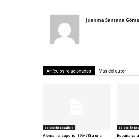
Juanma Santana Góme
Artículos relacionados
Más del autor
Selección Española
Selección Es
Alemania, superior (95-78) a una
España ya t