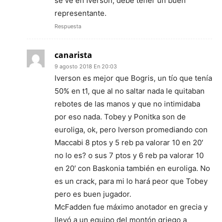
se ve en Iverson, debe tener un buen
representante.
Respuesta
canarista
9 agosto 2018 En 20:03
Iverson es mejor que Bogris, un tío que tenía
50% en t1, que al no saltar nada le quitaban
rebotes de las manos y que no intimidaba
por eso nada. Tobey y Ponitka son de
euroliga, ok, pero Iverson promediando con
Maccabi 8 ptos y 5 reb pa valorar 10 en 20′
no lo es? o sus 7 ptos y 6 reb pa valorar 10
en 20′ con Baskonia también en euroliga. No
es un crack, para mi lo hará peor que Tobey
pero es buen jugador.
McFadden fue máximo anotador en grecia y
llevó a un equipo del montón griego a