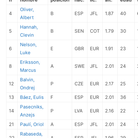
Oliver,
4
B
ESP
JFL
1.87
40
Albert
Hannah,
5
B
SEN
COT
1.79
30
Clevin
Nelson,
6
E
GBR
EUR
1.91
23
Luke
Eriksson,
8
A
SWE
JFL
2.01
24
Marcus
Balvin,
12
P
CZE
EUR
2.17
25
Ondrej
13
Báez, Eulis
F
ESP
EUR
2.01
36
Pasecniks,
14
P
LVA
EUR
2.16
22
Anzejs
21
Paulí, Oriol
A
ESP
JFL
2.01
24
Rabaseda,
22
A
ESP
JFL
1.96
29