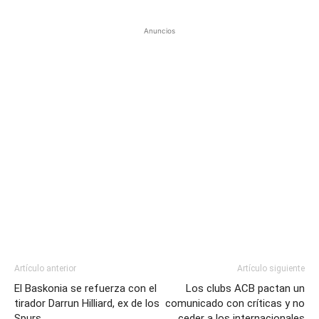
Anuncios
Artículo anterior
Artículo siguiente
El Baskonia se refuerza con el
Los clubs ACB pactan un
tirador Darrun Hilliard, ex de los
comunicado con críticas y no
Spurs
ceder a los internacionales