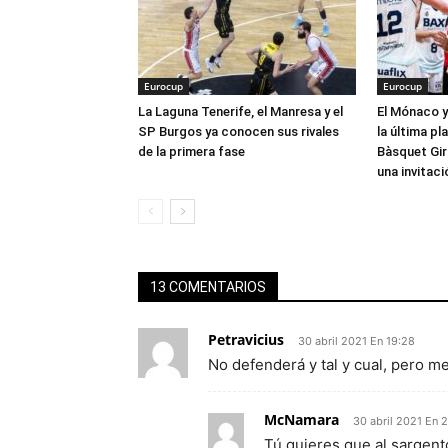
Eurocup
Eurocup
La Laguna Tenerife, el Manresa y el
El Mónaco y
SP Burgos ya conocen sus rivales
la última pla
de la primera fase
Bàsquet Gir
una invitaci
13 COMENTARIOS
Petravicius
30 abril 2021 En 19:28
No defenderá y tal y cual, pero m
McNamara
30 abril 2021 En 
Tú quieres que al sargent