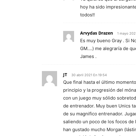
hoy ha sido impresionante
todos!!
Arvydas Drazen
1 mayo 202
Es muy bueno Gray . Si No
GM….) me alegraría de qu
James .
JT
30 abril 2021 En 19:54
Que final hasta el último momento
principio y la progresión del món
con un juego muy sólido sobretodo
de entrenador. Muy buen Unics t
de su magnifico entrenador. Jug
saliendo un poco de los focos de
han gustado mucho Morgan (lástima