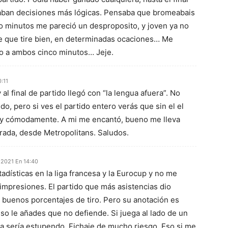
aban decisiones más lógicas. Pensaba que bromeabais
ro minutos me pareció un desproposito, y joven ya no
de que tire bien, en determinadas ocaciones… Me
o a ambos cinco minutos… Jeje.
:11
l final de partido llegó con “la lengua afuera”. No
do, pero si ves el partido entero verás que sin el el
y cómodamente. A mi me encantó, bueno me lleva
rada, desde Metropolitans. Saludos.
 2021 En 14:40
tadísticas en la liga francesa y la Eurocup y no me
impresiones. El partido que más asistencias dio
e buenos porcentajes de tiro. Pero su anotación es
 eso le añades que no defiende. Si juega al lado de un
a sería estupendo. Fichaje de mucho riesgo. Eso si me