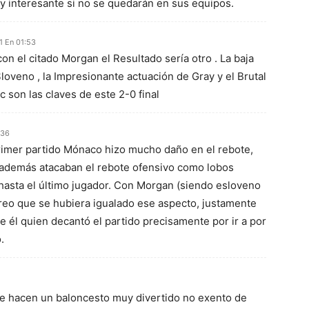
y interesante si no se quedarán en sus equipos.
1 En 01:53
n el citado Morgan el Resultado sería otro . La baja
loveno , la Impresionante actuación de Gray y el Brutal
 son las claves de este 2-0 final
:36
primer partido Mónaco hizo mucho daño en el rebote,
 además atacaban el rebote ofensivo como lobos
hasta el último jugador. Con Morgan (siendo esloveno
reo que se hubiera igualado ese aspecto, justamente
e él quien decantó el partido precisamente por ir a por
.
ue hacen un baloncesto muy divertido no exento de