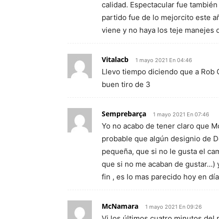
calidad. Espectacular fue también 
partido fue de lo mejorcito este 
viene y no haya los teje manejes 
Vitalacb
1 mayo 2021 En 04:46
Llevo tiempo diciendo que a Rob 
buen tiro de 3
Semprebarça
1 mayo 2021 En 07:46
Yo no acabo de tener claro que M
probable que algún designio de Do
pequeña, que si no le gusta el ca
que si no me acaban de gustar…) 
fin , es lo mas parecido hoy en d
McNamara
1 mayo 2021 En 09:26
Vi los últimos cuatro minutos del 