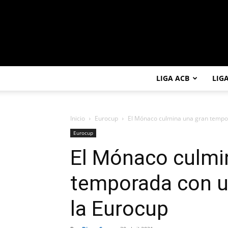
LIGA ACB
LIG
Inicio
Eurocup
El Mónaco culmina una gran temporad
Eurocup
El Mónaco culmi
temporada con un 
la Eurocup