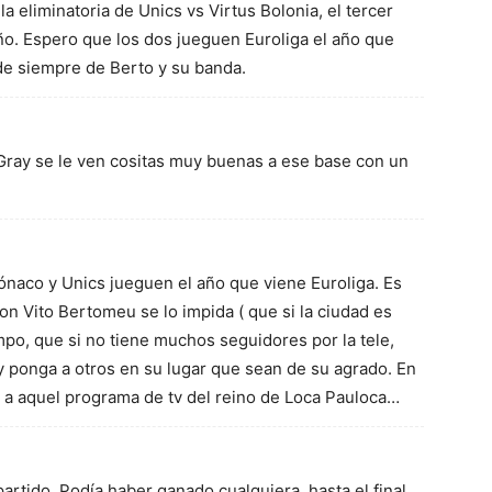
la eliminatoria de Unics vs Virtus Bolonia, el tercer
año. Espero que los dos jueguen Euroliga el año que
de siempre de Berto y su banda.
Gray se le ven cositas muy buenas a ese base con un
ónaco y Unics jueguen el año que viene Euroliga. Es
n Vito Bertomeu se lo impida ( que si la ciudad es
mpo, que si no tiene muchos seguidores por la tele,
y ponga a otros en su lugar que sean de su agrado. En
ía a aquel programa de tv del reino de Loca Pauloca…
partido. Podía haber ganado cualquiera, hasta el final