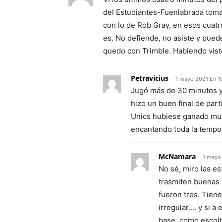
del Estudiantes-Fuenlabrada tom
con lo de Rob Gray, en esos cuat
es. No defiende, no asiste y pue
quedo con Trimble. Habiendo vist
Petravicius
1 mayo 2021 En 10
Jugó más de 30 minutos y a
hizo un buen final de parti
Unics hubiese ganado mu
encantando toda la tempo
McNamara
1 mayo
No sé, miro las es
trasmiten buenas 
fueron tres. Tien
irregular…. y si a
base, como escolt