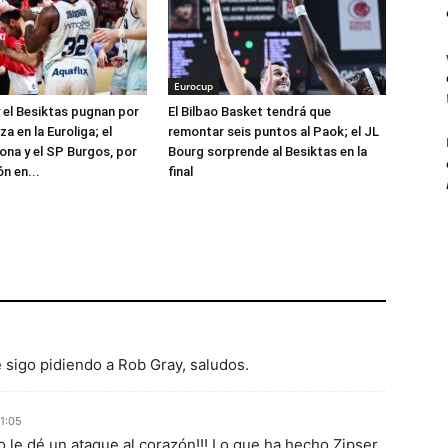
Eurocup
 el Besiktas pugnan por
El Bilbao Basket tendrá que
za en la Euroliga; el
remontar seis puntos al Paok; el JL
ona y el SP Burgos, por
Bourg sorprende al Besiktas en la
ón en...
final
e sigo pidiendo a Rob Gray, saludos.
21:05
o le dé un ataque al corazón!!! Lo que ha hecho Zipser