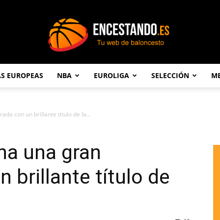
AS EUROPEAS
NBA
EUROLIGA
SELECCIÓN
ME
Encestando.es
a con un brillante título de la...
na una gran
brillante título de