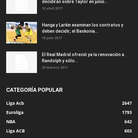
decidirán sobre Taylor en junio...
12 abril 2017
Hanga y Larkin examinan los contratos y
deben decidir; el Baskonia...
18 julio 2017
El Real Madrid ofreció ya la renovación a
Randolph y sólo...
20 febrero 2017
CATEGORÍA POPULAR
Liga Acb
2647
Euroliga
1793
NBA
642
Liga ACB
603