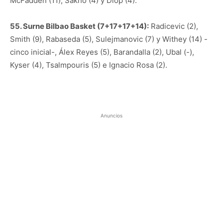
McFadden (11), Sakho (4) y Diop (4).
55. Surne Bilbao Basket (7+17+17+14):
Radicevic (2),
Smith (9), Rabaseda (5), Sulejmanovic (7) y Withey (14) -
cinco inicial-, Álex Reyes (5), Barandalla (2), Ubal (-),
Kyser (4), Tsalmpouris (5) e Ignacio Rosa (2).
Anuncios