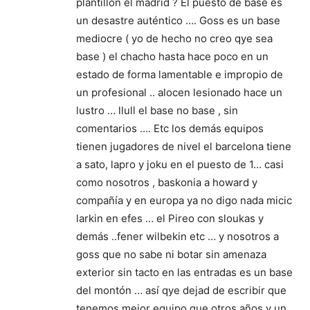
plantillon el madrid ? El puesto de base es
un desastre auténtico …. Goss es un base
mediocre ( yo de hecho no creo qye sea
base ) el chacho hasta hace poco en un
estado de forma lamentable e impropio de
un profesional .. alocen lesionado hace un
lustro … llull el base no base , sin
comentarios …. Etc los demás equipos
tienen jugadores de nivel el barcelona tiene
a sato, lapro y joku en el puesto de 1… casi
como nosotros , baskonia a howard y
compañía y en europa ya no digo nada micic
larkin en efes … el Pireo con sloukas y
demás ..fener wilbekin etc … y nosotros a
goss que no sabe ni botar sin amenaza
exterior sin tacto en las entradas es un base
del montón … así qye dejad de escribir que
tenemos mejor equipo que otros años y un