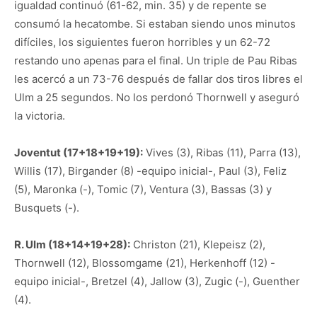
igualdad continuó (61-62, min. 35) y de repente se
consumó la hecatombe. Si estaban siendo unos minutos
difíciles, los siguientes fueron horribles y un 62-72
restando uno apenas para el final. Un triple de Pau Ribas
les acercó a un 73-76 después de fallar dos tiros libres el
Ulm a 25 segundos. No los perdonó Thornwell y aseguró
la victoria.
Joventut (17+18+19+19):
Vives (3), Ribas (11), Parra (13),
Willis (17), Birgander (8) -equipo inicial-, Paul (3), Feliz
(5), Maronka (-), Tomic (7), Ventura (3), Bassas (3) y
Busquets (-).
R. Ulm (18+14+19+28):
Christon (21), Klepeisz (2),
Thornwell (12), Blossomgame (21), Herkenhoff (12) -
equipo inicial-, Bretzel (4), Jallow (3), Zugic (-), Guenther
(4).