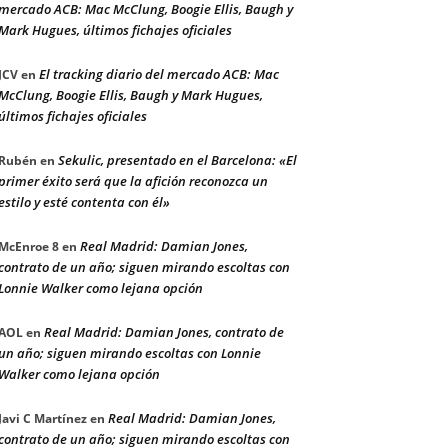
mercado ACB: Mac McClung, Boogie Ellis, Baugh y
Mark Hugues, últimos fichajes oficiales
El tracking diario del mercado ACB: Mac
JCV
en
McClung, Boogie Ellis, Baugh y Mark Hugues,
últimos fichajes oficiales
Sekulic, presentado en el Barcelona: «El
Rubén
en
primer éxito será que la afición reconozca un
estilo y esté contenta con él»
Real Madrid: Damian Jones,
McEnroe 8
en
contrato de un año; siguen mirando escoltas con
Lonnie Walker como lejana opción
Real Madrid: Damian Jones, contrato de
AOL
en
un año; siguen mirando escoltas con Lonnie
Walker como lejana opción
Real Madrid: Damian Jones,
Javi C Martínez
en
contrato de un año; siguen mirando escoltas con