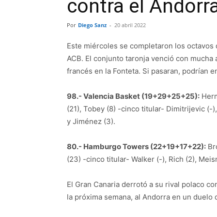
contra el Andorr
Por
Diego Sanz
-
20 abril 2022
Este miércoles se completaron los octavos d
ACB. El conjunto taronja venció con mucha a
francés en la Fonteta. Si pasaran, podrían e
98.- Valencia Basket (19+29+25+25):
Herm
(21), Tobey (8) -cinco titular- Dimitrijevic (-
y Jiménez (3).
80.- Hamburgo Towers (22+19+17+22):
Bro
(23) -cinco titular- Walker (-), Rich (2), Meisn
El Gran Canaria derrotó a su rival polaco co
la próxima semana, al Andorra en un duelo q