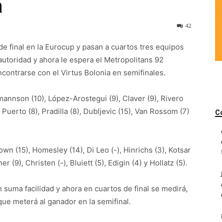
a
42
e final en la Eurocup y pasan a cuartos tres equipos
utoridad y ahora le espera el Metropolitans 92
ncontrarse con el Virtus Bolonia en semifinales.
annson (10), López-Arostegui (9), Claver (9), Rivero
), Puerto (8), Pradilla (8), Dubljevic (15), Van Rossom (7)
C
wn (15), Homesley (14), Di Leo (-), Hinrichs (3), Kotsar
er (9), Christen (-), Bluiett (5), Edigin (4) y Hollatz (5).
n suma facilidad y ahora en cuartos de final se medirá,
ue meterá al ganador en la semifinal.