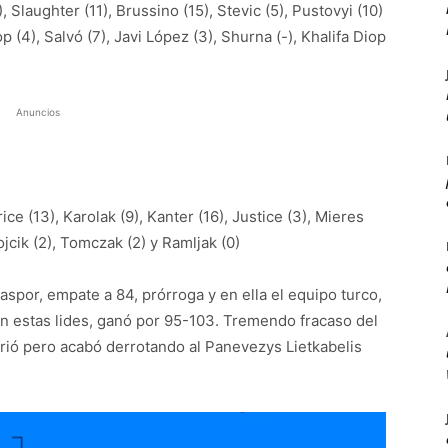
), Slaughter (11), Brussino (15), Stevic (5), Pustovyi (10)
p (4), Salvó (7), Javi López (3), Shurna (-), Khalifa Diop
Anuncios
ice (13), Karolak (9), Kanter (16), Justice (3), Mieres
Wojcik (2), Tomczak (2) y Ramljak (0)
saspor, empate a 84, prórroga y en ella el equipo turco,
en estas lides, ganó por 95-103. Tremendo fracaso del
frió pero acabó derrotando al Panevezys Lietkabelis