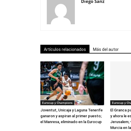
Diego Sanz
Artículos relacionados
Más del autor
Eurocup y Champions
Eurocup y C
Joventut, Unicaja y Laguna Tenerife
El Granca 
ganaron y aspiran al primer puesto;
y ahora le e
el Manresa, eliminado en la Eurocup
Jerusalem; 
Murcia en l