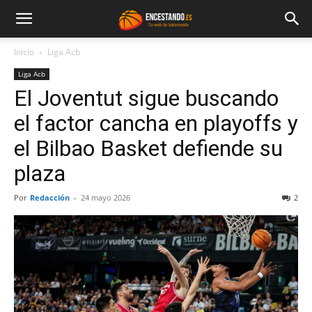
Inicio
Liga Acb
Liga Acb
El Joventut sigue buscando
el factor cancha en playoffs y
el Bilbao Basket defiende su
plaza
Por
Redacción
-
24 mayo 2026
2