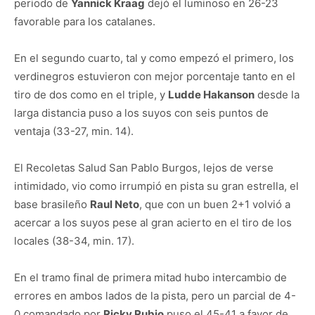
periodo de
Yannick Kraag
dejó el luminoso en 26-23
favorable para los catalanes.
En el segundo cuarto, tal y como empezó el primero, los
verdinegros estuvieron con mejor porcentaje tanto en el
tiro de dos como en el triple, y
Ludde Hakanson
desde la
larga distancia puso a los suyos con seis puntos de
ventaja (33-27, min. 14).
El Recoletas Salud San Pablo Burgos, lejos de verse
intimidado, vio como irrumpió en pista su gran estrella, el
base brasileño
Raul Neto
, que con un buen 2+1 volvió a
acercar a los suyos pese al gran acierto en el tiro de los
locales (38-34, min. 17).
En el tramo final de primera mitad hubo intercambio de
errores en ambos lados de la pista, pero un parcial de 4-
0 comandado por
Ricky Rubio
puso el 45-41 a favor de