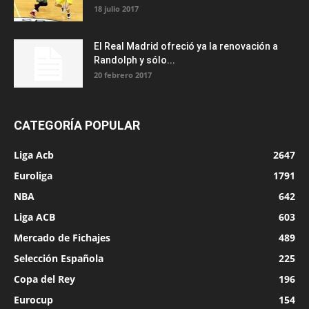
18 julio 2017
El Real Madrid ofreció ya la renovación a
Randolph y sólo...
20 febrero 2017
CATEGORÍA POPULAR
Liga Acb
2647
Euroliga
1791
NBA
642
Liga ACB
603
Mercado de Fichajes
489
Selección Española
225
Copa del Rey
196
Eurocup
154