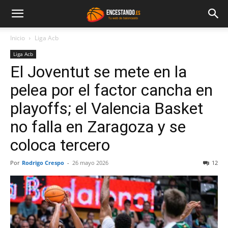
Inicio
Liga Acb
Liga Acb
El Joventut se mete en la
pelea por el factor cancha en
playoffs; el Valencia Basket
no falla en Zaragoza y se
coloca tercero
Por
Rodrigo Crespo
-
26 mayo 2026
12