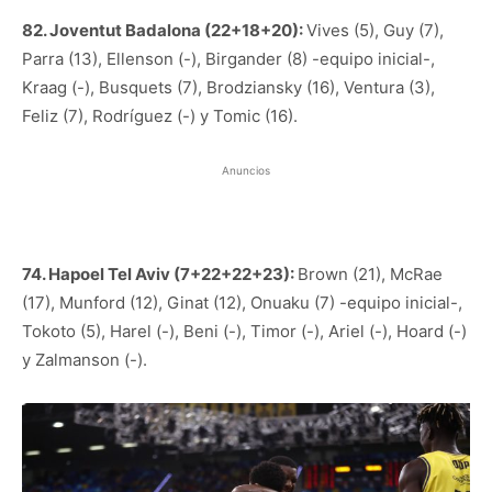
82. Joventut Badalona (22+18+20):
Vives (5), Guy (7),
Parra (13), Ellenson (-), Birgander (8) -equipo inicial-,
Kraag (-), Busquets (7), Brodziansky (16), Ventura (3),
Feliz (7), Rodríguez (-) y Tomic (16).
Anuncios
74. Hapoel Tel Aviv (7+22+22+23):
Brown (21), McRae
(17), Munford (12), Ginat (12), Onuaku (7) -equipo inicial-,
Tokoto (5), Harel (-), Beni (-), Timor (-), Ariel (-), Hoard (-)
y Zalmanson (-).