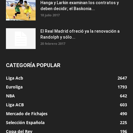
Hanga y Larkin examinan los contratos y
deben decidir; el Baskonia...
18 julio 2017
El Real Madrid ofreció ya la renovación a
Randolph y sólo...
20 febrero 2017
CATEGORÍA POPULAR
Liga Acb
2647
Euroliga
1793
NBA
642
Liga ACB
603
Mercado de Fichajes
490
Selección Española
225
Copa del Rey
196