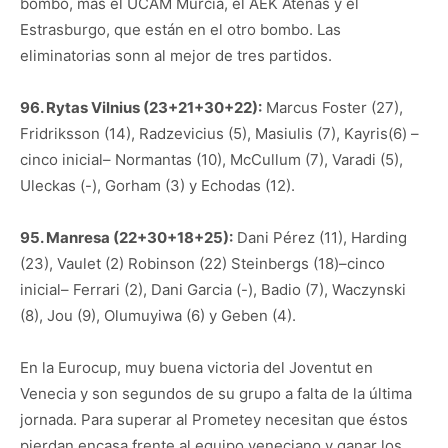
bombo, más el UCAM Murcia, el AEK Atenas y el
Estrasburgo, que están en el otro bombo. Las
eliminatorias sonn al mejor de tres partidos.
96. Rytas Vilnius (23+21+30+22):
Marcus Foster (27),
Fridriksson (14), Radzevicius (5), Masiulis (7), Kayris(6) –
cinco inicial– Normantas (10), McCullum (7), Varadi (5),
Uleckas (-), Gorham (3) y Echodas (12).
95. Manresa (22+30+18+25):
Dani Pérez (11), Harding
(23), Vaulet (2) Robinson (22) Steinbergs (18)–cinco
inicial– Ferrari (2), Dani Garcia (-), Badio (7), Waczynski
(8), Jou (9), Olumuyiwa (6) y Geben (4).
En la Eurocup, muy buena victoria del Joventut en
Venecia y son segundos de su grupo a falta de la última
jornada. Para superar al Prometey necesitan que éstos
pierdan encasa frente al equipo veneciano y ganar los