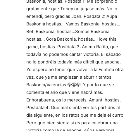
Baskonia, hostias. Posdata 1: Me sorprendió
gratamente que Tobey no jugase más. No lo
entendí, pero gracias Joan. Posdata 2: Aúpa
Baskonia hostias… Vamos Baskonia, hostias…
Beti Baskonia, hostias…Somos Baskonia,
hostias… Gora Baskonia, hostias…I love this
game, hostias. Postdata 3: Animo Rafita, que
todavía no podemos cantar victoria. El sábado
no lo pondréis todavía más difícil que anoche.
Yo espero no tener que volver a la Fonteta otra
vez, que ya me empiezan a aburrir tantos
Baskonia/Valencias 🤪🤪🤪. Y por lo que se
comenta el año que viene habrá más.
Enhorabuena, os lo merecéis. Amunt, hostias.
Postdata 4: Que mal sienta ver los partidos al
día siguiente, en los ratos que me deja el curro.
Pero que bien sienta si es para celebrar una
victoria como la de anoche. Aúpa Baskonia,