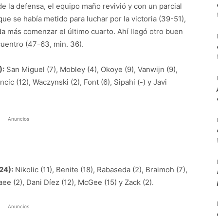
e la defensa, el equipo maño revivió y con un parcial
 que se había metido para luchar por la victoria (39-51),
da más comenzar el último cuarto. Ahí llegó otro buen
cuentro (47-63, min. 36).
):
San Miguel (7), Mobley (4), Okoye (9), Vanwijn (9),
cic (12), Waczynski (2), Font (6), Sipahi (-) y Javi
Anuncios
24):
Nikolic (11), Benite (18), Rabaseda (2), Braimoh (7),
aee (2), Dani Díez (12), McGee (15) y Zack (2).
Anuncios