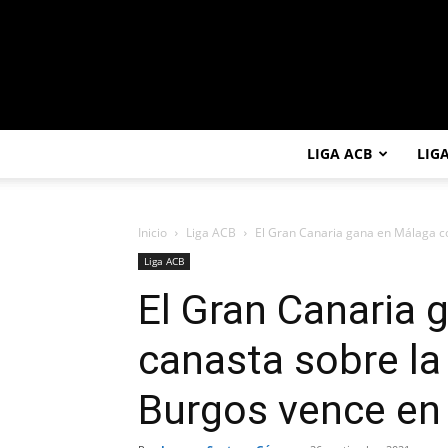
LIGA ACB
LIG
Inicio
Liga ACB
El Gran Canaria gana en Málaga co
Liga ACB
El Gran Canaria 
canasta sobre la
Burgos vence en