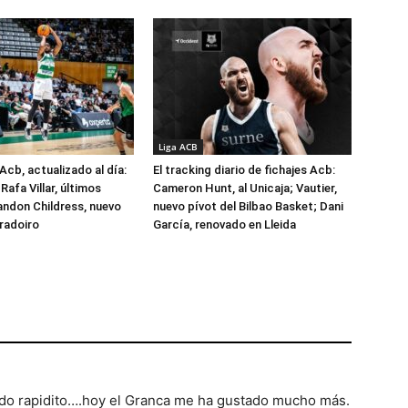
Liga ACB
Acb, actualizado al día:
El tracking diario de fichajes Acb:
Rafa Villar, últimos
Cameron Hunt, al Unicaja; Vautier,
randon Childress, nuevo
nuevo pívot del Bilbao Basket; Dani
radoiro
García, renovado en Lleida
ado rapidito….hoy el Granca me ha gustado mucho más.