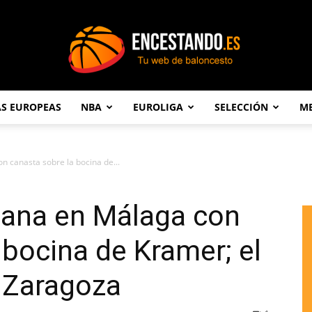
AS EUROPEAS
NBA
EUROLIGA
SELECCIÓN
ME
Encestando.es
n canasta sobre la bocina de...
gana en Málaga con
 bocina de Kramer; el
 Zaragoza