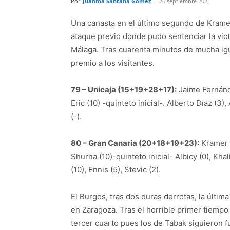
Por
Juanma Santana Gómez
-
26 septiembre 2021
Una canasta en el último segundo de Kramer,
ataque previo donde pudo sentenciar la victor
Málaga. Tras cuarenta minutos de mucha igua
premio a los visitantes.
79 – Unicaja (15+19+28+17):
Jaime Fernández
Eric (10) -quinteto inicial-. Alberto Díaz (3
(-).
80 – Gran Canaria (20+18+19+23):
Kramer (
Shurna (10)-quinteto inicial- Albicy (0), Khal
(10), Ennis (5), Stevic (2).
El Burgos, tras dos duras derrotas, la últi
en Zaragoza. Tras el horrible primer tiempo
tercer cuarto pues los de Tabak siguieron f