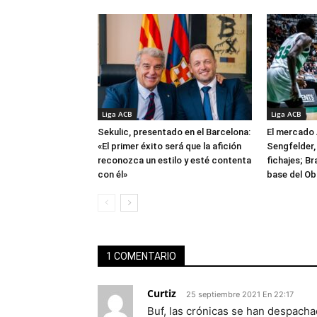
Liga ACB
Liga ACB
Sekulic, presentado en el Barcelona:
El mercado 
«El primer éxito será que la afición
Sengfelder, 
reconozca un estilo y esté contenta
fichajes; B
con él»
base del Ob
1 COMENTARIO
Curtiz
25 septiembre 2021 En 22:17
Buf, las crónicas se han despach