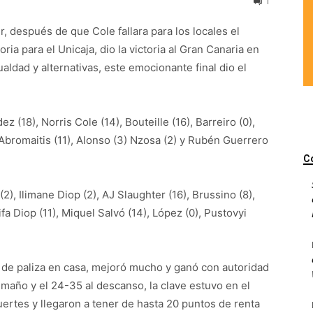
1
 después de que Cole fallara para los locales el
ia para el Unicaja, dio la victoria al Gran Canaria en
ldad y alternativas, este emocionante final dio el
 (18), Norris Cole (14), Bouteille (16), Barreiro (0),
), Abromaitis (11), Alonso (3) Nzosa (2) y Rubén Guerrero
C
2), Ilimane Diop (2), AJ Slaughter (16), Brussino (8),
ifa Diop (11), Miquel Salvó (14), López (0), Pustovyi
ma de paliza en casa, mejoró mucho y ganó con autoridad
 maño y el 24-35 al descanso, la clave estuvo en el
uertes y llegaron a tener de hasta 20 puntos de renta