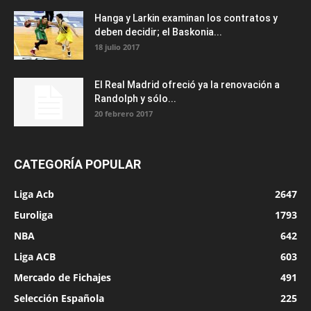
Hanga y Larkin examinan los contratos y
deben decidir; el Baskonia...
18 julio 2017
El Real Madrid ofreció ya la renovación a
Randolph y sólo...
20 febrero 2017
CATEGORÍA POPULAR
Liga Acb
2647
Euroliga
1793
NBA
642
Liga ACB
603
Mercado de Fichajes
491
Selección Española
225