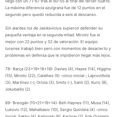
llegó con un 71-67 tras el 60-55 al final del tercer cuarto.
La máxima diferencia azulgrana fue de 12 puntos en el
segundo pero quedó reducida a seis al descanso.
Sin alardes los de Jasikevicius supieron defender su
pequeña ventaja en la segunda mitad. Mirotic fue el
mejor con 22 puntos y 32 de valoración. El equipo
lucense trabajó bien pero con momentos de desacierto y
problemas en defensa que le impidieron llegar más lejos.
78- Barça (23+19+18+18): Davies (4), Hayes (14), Higgins
(15), Mirotic (22), Calathes (5) -cinco inicial-; Laprovittola
(3), Martínez (-), Oriola (3), Smits (-), Sanli (2), Kuric (8),
Jokubaitis (2).
69- Breogán (15+21+19+14): Bell-Haynes (11), Musa (14),
Lukovic (12), Mahalbasic (10), Sergio Quintela (4) -cinco
inicial; Sakho (4), Kalinoski (6), Kacinas (2), Erik Quintela