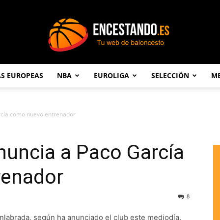
AS EUROPEAS
NBA
EUROLIGA
SELECCIÓN
ME
Encestando.es
rcía como nuevo entrenador
nuncia a Paco García
renador
8
nlabrada, según ha anunciado el club este mediodía.