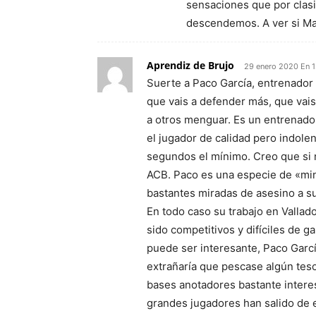
sensaciones que por clasi
descendemos. A ver si Ma
Aprendiz de Brujo
29 enero 2020 En 1
Suerte a Paco García, entrenador 
que vais a defender más, que vais
a otros menguar. Es un entrenado
el jugador de calidad pero indole
segundos el mínimo. Creo que si 
ACB. Paco es una especie de «mini
bastantes miradas de asesino a su
En todo caso su trabajo en Vallad
sido competitivos y difíciles de g
puede ser interesante, Paco Gar
extrañaría que pescase algún tes
bases anotadores bastante intere
grandes jugadores han salido de e