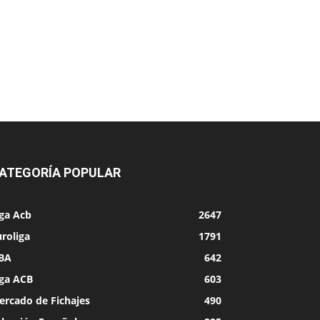
ATEGORÍA POPULAR
iga Acb
2647
roliga
1791
BA
642
iga ACB
603
ercado de Fichajes
490