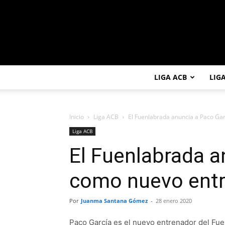
LIGA ACB
LIG
Inicio
Liga ACB
El Fuenlabrada anuncia a Paco Ga
Liga ACB
El Fuenlabrada a
como nuevo ent
Por
Juanma Santana Gómez
-
28 enero 2020
Paco García es el nuevo entrenador del Fue