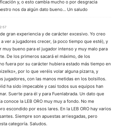
ficación y, o esto cambia mucho o por desgracia
estro nos da algún dato bueno… Un saludo
2:57
de gran experiencia y de carácter excesivo. Yo creo
 a ver a jugadores crecer, (a poco tiempo que esté), y
r muy bueno para el jugador intenso y muy malo para
nte. De los primeros sacará el máximo, de los
no fuera por su carácter hubiera estado más tiempo en
zelko», por lo que veréis volar alguna pizarra, y
s jugadores, con las manos metidas en los bolsillos.
olid ha sido impecable y casi todos sus equipos han
anar. Suerte para él y para Fuenlabrada. Un dato que
cía conoce la LEB ORO muy muy a fondo. No me
oro escondido por esos lares. En la LEB ORO hay varios
santes. Siempre son apuestas arriesgadas, pero
sta categoría. Saludos.