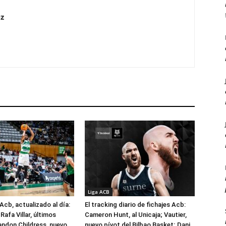
z
Liga ACB
Acb, actualizado al día:
El tracking diario de fichajes Acb:
Rafa Villar, últimos
Cameron Hunt, al Unicaja; Vautier,
randon Childress, nuevo
nuevo pívot del Bilbao Basket; Dani