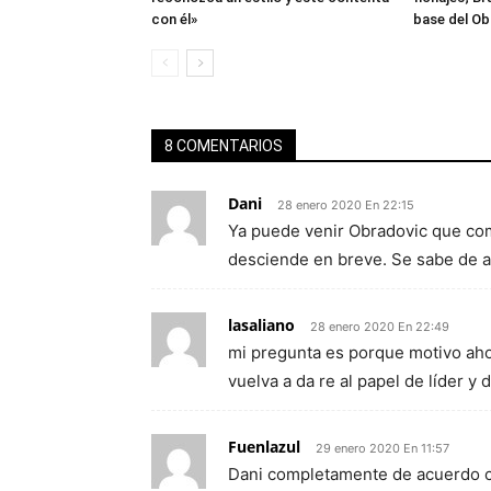
con él»
base del Ob
8 COMENTARIOS
Dani
28 enero 2020 En 22:15
Ya puede venir Obradovic que com
desciende en breve. Se sabe de 
lasaliano
28 enero 2020 En 22:49
mi pregunta es porque motivo ahor
vuelva a da re al papel de líder y 
Fuenlazul
29 enero 2020 En 11:57
Dani completamente de acuerdo co