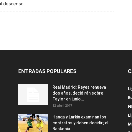
 al descenso.
ENTRADAS POPULARES
C
Real Madrid: Reyes renueva
L
dos años, decidirán sobre
Eu
Taylor en junio...
12 abril 2017
N
L
Hanga y Larkin examinan los
contratos y deben decidir; el
M
Baskonia...