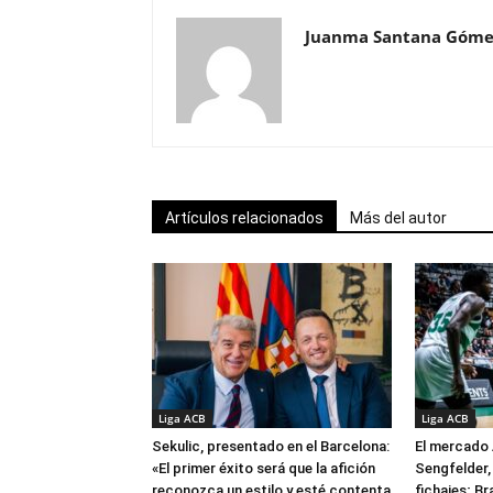
Juanma Santana Góme
Artículos relacionados
Más del autor
Liga ACB
Liga ACB
Sekulic, presentado en el Barcelona:
El mercado 
«El primer éxito será que la afición
Sengfelder, 
reconozca un estilo y esté contenta
fichajes; B