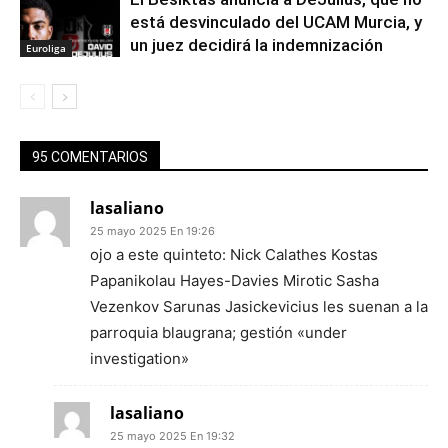
está desvinculado del UCAM Murcia, y
un juez decidirá la indemnización
Euroliga
95 COMENTARIOS
lasaliano
25 mayo 2025 En 19:26
ojo a este quinteto: Nick Calathes Kostas
Papanikolau Hayes-Davies Mirotic Sasha
Vezenkov Sarunas Jasickevicius les suenan a la
parroquia blaugrana; gestión «under
investigation»
lasaliano
25 mayo 2025 En 19:32