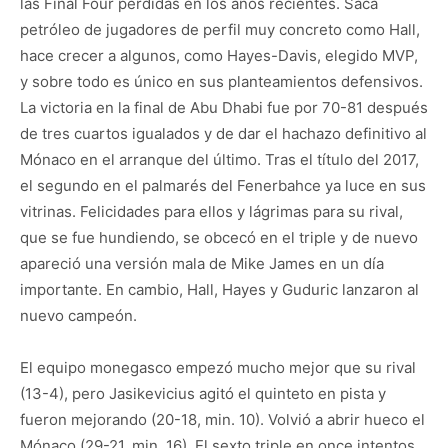
las Final Four perdidas en los años recientes. Saca
petróleo de jugadores de perfil muy concreto como Hall,
hace crecer a algunos, como Hayes-Davis, elegido MVP,
y sobre todo es único en sus planteamientos defensivos.
La victoria en la final de Abu Dhabi fue por 70-81 después
de tres cuartos igualados y de dar el hachazo definitivo al
Mónaco en el arranque del último. Tras el título del 2017,
el segundo en el palmarés del Fenerbahce ya luce en sus
vitrinas. Felicidades para ellos y lágrimas para su rival,
que se fue hundiendo, se obcecó en el triple y de nuevo
apareció una versión mala de Mike James en un día
importante. En cambio, Hall, Hayes y Guduric lanzaron al
nuevo campeón.
El equipo monegasco empezó mucho mejor que su rival
(13-4), pero Jasikevicius agitó el quinteto en pista y
fueron mejorando (20-18, min. 10). Volvió a abrir hueco el
Mónaco (29-21, min. 16). El sexto triple en once intentos