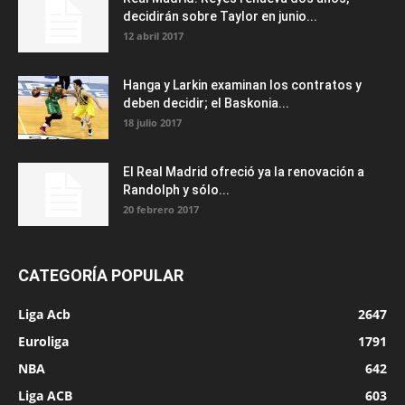
decidirán sobre Taylor en junio...
12 abril 2017
Hanga y Larkin examinan los contratos y
deben decidir; el Baskonia...
18 julio 2017
El Real Madrid ofreció ya la renovación a
Randolph y sólo...
20 febrero 2017
CATEGORÍA POPULAR
Liga Acb
2647
Euroliga
1791
NBA
642
Liga ACB
603