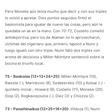
Pero Moneke aún tenía mucho que decir y con sus triples
lo volvió a apretar. Diez puntos seguidos firmó el
baskonista para igualar de nuevo las cosas, pero aún le
quedaba un as en la mano. Con 70-72, Costello cometió
antideportiva, pero los de Ataman no lo aprovecharon,
víctimas del nigeriano que, primero, taponó a Nunn y
luego igualó con otro triple. Nunn falló dos triples con
aroma de decisivos y Miller-McIntyre sentenció sobre la
bocina el triunfo local.
75 – Baskonia (13+13+24+25):
Miller-McIntyre (10),
Raieste (-), Marinkovic (8), Sedekerskis (10) y Kotsar (-) -
quinteto inicial-, Howard (9), Costello (11), Moneke (20),
Diop (2), Rogkavopoulos (-), Díez (3) y Chiozza (2).
73 – Panathinaikos (12+25+16+20):
Vildoza (1), Nunn