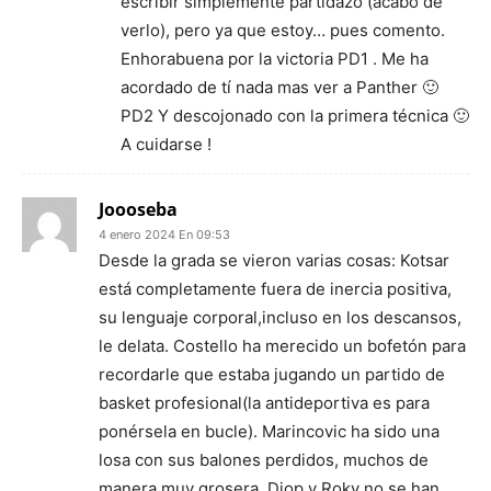
escribir simplemente partidazo (acabo de
verlo), pero ya que estoy… pues comento.
Enhorabuena por la victoria PD1 . Me ha
acordado de tí nada mas ver a Panther 🙂
PD2 Y descojonado con la primera técnica 🙂
A cuidarse !
Joooseba
4 enero 2024 En 09:53
Desde la grada se vieron varias cosas: Kotsar
está completamente fuera de inercia positiva,
su lenguaje corporal,incluso en los descansos,
le delata. Costello ha merecido un bofetón para
recordarle que estaba jugando un partido de
basket profesional(la antideportiva es para
ponérsela en bucle). Marincovic ha sido una
losa con sus balones perdidos, muchos de
manera muy grosera. Diop y Roky no se han