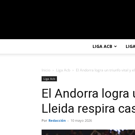
LIGA ACB
LIG
Inicio
Liga Acb
El Andorra logra un triunfo vital y e
Liga Acb
El Andorra logra u
Lleida respira ca
Por
Redacción
-
10 mayo 2026