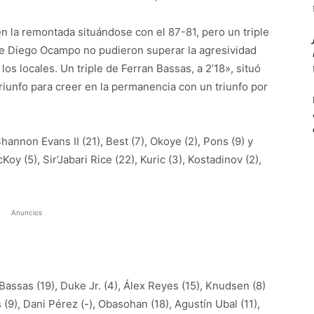
en la remontada situándose con el 87-81, pero un triple
 de Diego Ocampo no pudieron superar la agresividad
os locales. Un triple de Ferran Bassas, a 2’18», situó
 triunfo para creer en la permanencia con un triunfo por
hannon Evans II (21), Best (7), Okoye (2), Pons (9) y
Koy (5), Sir’Jabari Rice (22), Kuric (3), Kostadinov (2),
Anuncios
Bassas (19), Duke Jr. (4), Álex Reyes (15), Knudsen (8)
s (9), Dani Pérez (-), Obasohan (18), Agustín Ubal (11),