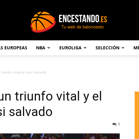
AS EUROPEAS
NBA
EUROLIGA
SELECCIÓN
ME
Encestando.es
l Lleida respira casi salvado
n triunfo vital y el
si salvado
3