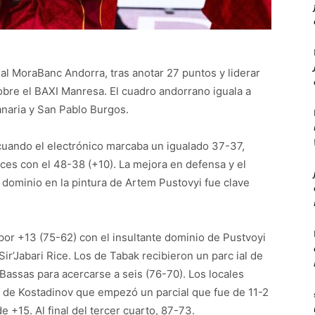
al MoraBanc Andorra, tras anotar 27 puntos y liderar
obre el BAXI Manresa. El cuadro andorrano iguala a
naria y San Pablo Burgos.
 cuando el electrónico marcaba un igualado 37-37,
ces con el 48-38 (+10). La mejora en defensa y el
 dominio en la pintura de Artem Pustovyi fue clave
 por +13 (75-62) con el insultante dominio de Pustvoyi
Sir’Jabari Rice. Los de Tabak recibieron un parc ial de
 Bassas para acercarse a seis (76-70). Los locales
e de Kostadinov que empezó un parcial que fue de 11-2
e +15. Al final del tercer cuarto, 87-73.