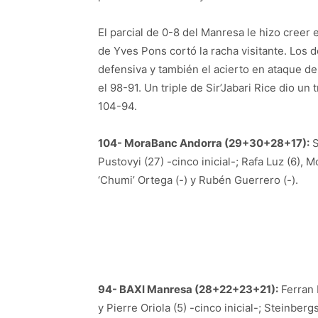
El parcial de 0-8 del Manresa le hizo creer 
de Yves Pons cortó la racha visitante. Los
defensiva y también el acierto en ataque de l
el 98-91. Un triple de Sir’Jabari Rice dio un
104-94.
104- MoraBanc Andorra (29+30+28+17):
S
Pustovyi (27) -cinco inicial-; Rafa Luz (6), Mc
‘Chumi’ Ortega (-) y Rubén Guerrero (-).
94- BAXI Manresa (28+22+23+21):
Ferran 
y Pierre Oriola (5) -cinco inicial-; Steinberg