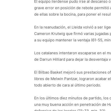
El equipo ilerdense pudo irse al descanso c
grave error en posición de rebote permitió
de ellas sobre la bocina, para poner el resu
En la reanudación, el Lleida volvió a ser li
Cameron Krutwig que firmó varias jugadas po
a su equipo mantener la ventaja (61-55, min.
Los catalanes intentaron escaparse en el mar
de Darrun Hilliard para dejar la desventaja v
El Bilbao Basket mejoró sus prestaciones of
libres de Melwin Pantzar, lograron acabar e
todo abierto de cara al último periodo.
En los últimos diez minutos de partido, lo
una muy buena acción en penetración de H
defensiva de los locales (71-73, min. 32).