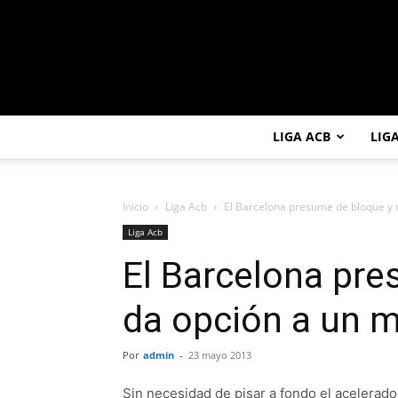
LIGA ACB
LIG
Inicio
Liga Acb
El Barcelona presume de bloque y 
Liga Acb
El Barcelona pre
da opción a un 
Por
admin
-
23 mayo 2013
Sin necesidad de pisar a fondo el acelerador