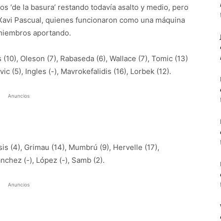
tos ‘de la basura’ restando todavía asalto y medio, pero
e Xavi Pascual, quienes funcionaron como una máquina
miembros aportando.
(10), Oleson (7), Rabaseda (6), Wallace (7), Tomic (13)
ic (5), Ingles (-), Mavrokefalidis (16), Lorbek (12).
Anuncios
sis (4), Grimau (14), Mumbrú (9), Hervelle (17),
nchez (-), López (-), Samb (2).
Anuncios