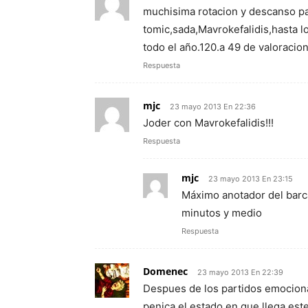
muchisima rotacion y descanso par
tomic,sada,Mavrokefalidis,hasta l
todo el año.120.a 49 de valoracion
Respuesta
mjc
23 mayo 2013 En 22:36
Joder con Mavrokefalidis!!!
Respuesta
mjc
23 mayo 2013 En 23:15
Máximo anotador del barca
minutos y medio
Respuesta
Domenec
23 mayo 2013 En 22:39
Despues de los partidos emociona
penica el estado en que llega este