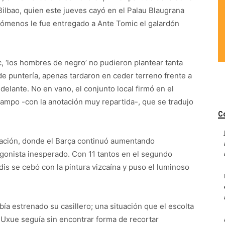
 Bilbao, quien este jueves cayó en el Palau Blaugrana
ómenos le fue entregado a Ante Tomic el galardón
c, ‘los hombres de negro’ no pudieron plantear tanta
de puntería, apenas tardaron en ceder terreno frente a
delante. No en vano, el conjunto local firmó en el
campo -con la anotación muy repartida-, que se tradujo
C
udación, donde el Barça continuó aumentando
agonista inesperado. Con 11 tantos en el segundo
dis se cebó con la pintura vizcaína y puso el luminoso
a estrenado su casillero; una situación que el escolta
Uxue seguía sin encontrar forma de recortar