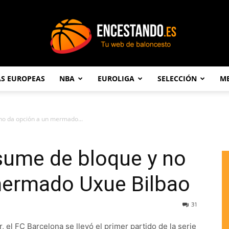
AS EUROPEAS
NBA
EUROLIGA
SELECCIÓN
ME
Encestando.es
no da opción a un mermado...
sume de bloque y no
mermado Uxue Bilbao
31
, el FC Barcelona se llevó el primer partido de la serie