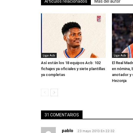
Artículos relacionados
Más del autor
Liga Acb
Liga Acb
Así están los 18 equipos Acb: 102
El Real Madr
fichajes ya oficiales y siete plantillas
en nómina, 
ya completas
anotador y s
Hezonja
31 COMENTARIOS
pablo
23 mayo 2013 En 22:32