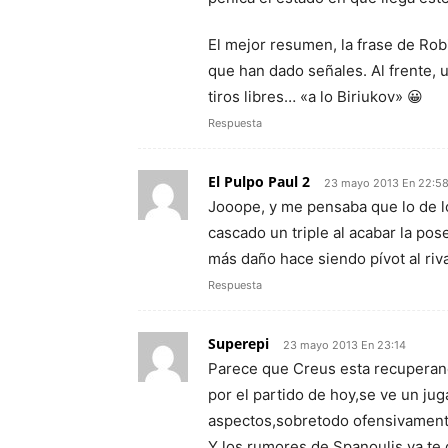
El mejor resumen, la frase de Ro
que han dado señales. Al frente,
tiros libres… «a lo Biriukov» 😀
Respuesta
El Pulpo Paul 2
23 mayo 2013 En 22:5
Jooope, y me pensaba que lo de lo
cascado un triple al acabar la pos
más daño hace siendo pívot al riva
Respuesta
Superepi
23 mayo 2013 En 23:14
Parece que Creus esta recuperand
por el partido de hoy,se ve un ju
aspectos,sobretodo ofensivamente
Y los rumores de Spanoulis,ya te