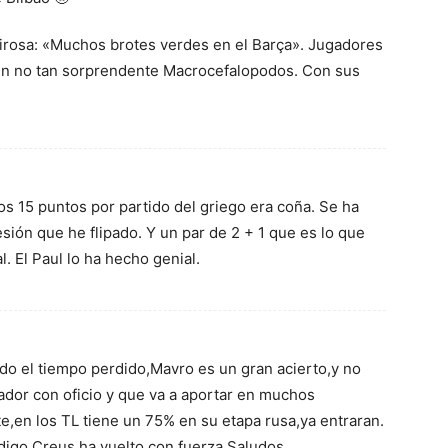
birosa: «Muchos brotes verdes en el Barça». Jugadores
 un no tan sorprendente Macrocefalopodos. Con sus
8
s 15 puntos por partido del griego era coña. Se ha
esión que he flipado. Y un par de 2 + 1 que es lo que
l. El Paul lo ha hecho genial.
o el tiempo perdido,Mavro es un gran acierto,y no
gador con oficio y que va a aportar en muchos
,en los TL tiene un 75% en su etapa rusa,ya entraran.
 digo,Creus ha vuelto con fuerza.Saludos