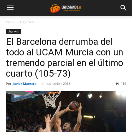
Inicio
Liga Acb
Liga Acb
El Barcelona derrumba del
todo al UCAM Murcia con un
tremendo parcial en el último
cuarto (105-73)
Por
Javier Maestro
-
11 noviembre 2018
119