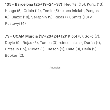
105 – Barcelona (25+19+24+37):
Heurtel (15), Kuric (13),
Hanga (5), Oriola (11), Tomic (5) -cinco inicial-, Pangos
(8), Blazic (18), Seraphin (9), Ribas (7), Smits (10) y
Pustovyi (4)
73 – UCAM Murcia (17+20+24+12):
Kloof (8), Soko (7),
Doyle (9), Rojas (6), Tumba (3) -cinco inicial-, Durán (-),
Urtasun (15), Rudez (-), Oleson (9), Cate (9), Delía (5),
Booker (2).
Anuncios