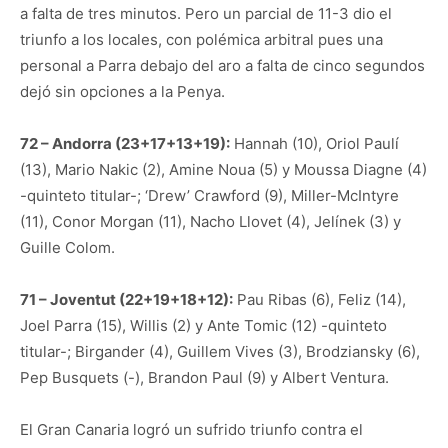
a falta de tres minutos. Pero un parcial de 11-3 dio el
triunfo a los locales, con polémica arbitral pues una
personal a Parra debajo del aro a falta de cinco segundos
dejó sin opciones a la Penya.
72 – Andorra (23+17+13+19):
Hannah (10), Oriol Paulí
(13), Mario Nakic (2), Amine Noua (5) y Moussa Diagne (4)
-quinteto titular-; ‘Drew’ Crawford (9), Miller-McIntyre
(11), Conor Morgan (11), Nacho Llovet (4), Jelínek (3) y
Guille Colom.
71 – Joventut (22+19+18+12):
Pau Ribas (6), Feliz (14),
Joel Parra (15), Willis (2) y Ante Tomic (12) -quinteto
titular-; Birgander (4), Guillem Vives (3), Brodziansky (6),
Pep Busquets (-), Brandon Paul (9) y Albert Ventura.
El Gran Canaria logró un sufrido triunfo contra el