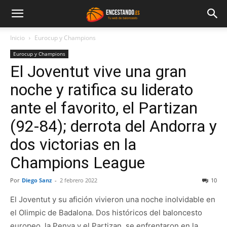
Inicio
Eurocup y Champions
Eurocup y Champions
El Joventut vive una gran
noche y ratifica su liderato
ante el favorito, el Partizan
(92-84); derrota del Andorra y
dos victorias en la
Champions League
Por
Diego Sanz
-
2 febrero 2022
10
El Joventut y su afición vivieron una noche inolvidable en
el Olimpic de Badalona. Dos históricos del baloncesto
europeo, la Penya y el Partizan, se enfrentaron en la