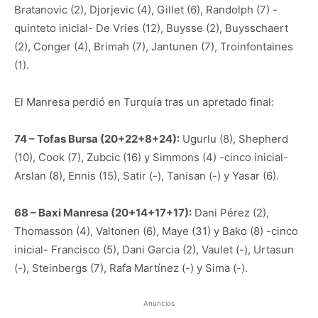
Bratanovic (2), Djorjevic (4), Gillet (6), Randolph (7) -
quinteto inicial- De Vries (12), Buysse (2), Buysschaert
(2), Conger (4), Brimah (7), Jantunen (7), Troinfontaines
(1).
El Manresa perdió en Turquía tras un apretado final:
74 – Tofas Bursa (20+22+8+24):
Ugurlu (8), Shepherd
(10), Cook (7), Zubcic (16) y Simmons (4) -cinco inicial-
Arslan (8), Ennis (15), Satir (-), Tanisan (-) y Yasar (6).
68 – Baxi Manresa (20+14+17+17):
Dani Pérez (2),
Thomasson (4), Valtonen (6), Maye (31) y Bako (8) -cinco
inicial- Francisco (5), Dani Garcia (2), Vaulet (-), Urtasun
(-), Steinbergs (7), Rafa Martínez (-) y Sima (-).
Anuncios