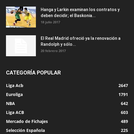
Hanga y Larkin examinan los contratos y
deben decidir; el Baskonia...
18 julio 2017
El Real Madrid ofreció ya la renovación a
Randolph y sólo...
20 febrero 2017
CATEGORÍA POPULAR
Liga Acb
2647
Euroliga
1791
NBA
642
Liga ACB
603
Mercado de Fichajes
489
Selección Española
225