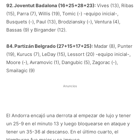
92. Joventut Badalona (16+25+28+23):
Vives (13), Ribas
(15), Parra (7), Willis (19), Tomic (-) -equipo inicial-,
Busquets (-), Paul (13), Brodziansky (-), Ventura (4),
Bassas (9) y Birgander (12).
84. Partizán Belgrado (27+15+17+25):
Madar (8), Punter
(19), Kurucs (7), LeDay (15), Lessort (20) -equipo inicial-,
Moore (-), Avramovic (1), Dangubic (5), Zagorac (-),
Smailagic (9)
Anuncios
El Andorra encajó una derrota al empezar de lujo y tener
un 25-9 en el minuto 13 y luego bloquearse en ataque y
tener un 35-36 al descanso. En el último cuarto, el
Hamburgo fue mejor y se impuso.