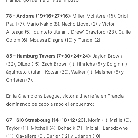
78 – Andorra (19+16+27+16):
Miller-McIntyre (15), Oriol
Paulí (7), Mario Nakic (8), Nacho Llovet (2) y Víctor
Arteaga (5) -quinteto titular-, ‘Drew’ Crawford (23), Guille
Colom (6), Moussa Diagne (10) y ‘Tunde’ (2).
85 – Hamburg Towers (7+30+24+24):
Jaylon Brown
(32), DiLeo (15), Zach Brown (-), Hinrichs (5) y Edigin (-)
âquinteto titular-, Kotsar (20), Walker (-), Meisner (6) y
Christen (7).
En la Champions League, victoria tinerfeña en Francia
dominando de cabo a rabo el encuentro:
67 – SIG Strasbourg (14+18+12+23).
Morín (-), Maille (6),
Taylor (11), Mitchell (4), Bohacik (7) -inicial-, Lansdowne
(11), Cavaliere (6), Curier (12) y Udanoh (10)