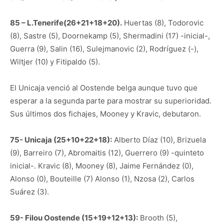
85 – L.Tenerife(26+21+18+20).
Huertas (8), Todorovic
(8), Sastre (5), Doornekamp (5), Shermadini (17) -inicial-,
Guerra (9), Salin (16), Sulejmanovic (2), Rodríguez (-),
Wiltjer (10) y Fitipaldo (5).
El Unicaja venció al Oostende belga aunque tuvo que
esperar a la segunda parte para mostrar su superioridad.
Sus últimos dos fichajes, Mooney y Kravic, debutaron.
75- Unicaja (25+10+22+18):
Alberto Díaz (10), Brizuela
(9), Barreiro (7), Abromaitis (12), Guerrero (9) -quinteto
inicial-. Kravic (8), Mooney (8), Jaime Fernández (0),
Alonso (0), Bouteille (7) Alonso (1), Nzosa (2), Carlos
Suárez (3).
59- Filou Oostende (15+19+12+13):
Brooth (5),