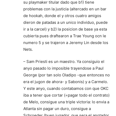
su playmaker titular dado que b1) tiene
problemas con la justicia (altercado en un bar
de hookah, donde el y otros cuatro amigos
dieron de patadas a un unico individuo, puede
ir a la carcel) y b2) la posicion de base ya esta
cubierta pues draftearon a Trae Young ocn le
numero 5 y se trajeron a Jeremy Lin desde los
Nets.
– Sam Priesti es un maestro. Ya consiguio el
anyo pasado lo imposible trayendose a Paul
George (por tan solo Oladipo -que entonces no
era el jugon de ahora- y Sabonis) y a Carmelo.
Y este anyo, cuando contabamos con que OKC
iba a tener que cortar (=pagar todo el contrato)
de Melo, consigue una triple victoria: lo envia a
Atlanta sin pagar un duro, consigue a
Schroeder (buen jugador, que sera el anotador