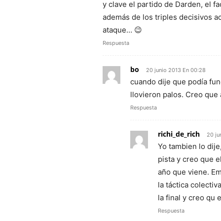
y clave el partido de Darden, el f
además de los triples decisivos a
ataque… 😉
Respuesta
bo
20 junio 2013 En 00:28
cuando dije que podía fu
llovieron palos. Creo que 
Respuesta
richi_de_rich
20 ju
Yo tambien lo dije
pista y creo que e
año que viene. Em
la táctica colecti
la final y creo qu
Respuesta