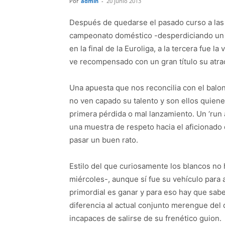
Por
admin
-
20 junio 2013
Después de quedarse el pasado curso a las p
campeonato doméstico -desperdiciando un 2
en la final de la Euroliga, a la tercera fue l
ve recompensado con un gran título su atra
Una apuesta que nos reconcilia con el balo
no ven capado su talento y son ellos quienes 
primera pérdida o mal lanzamiento. Un ‘run 
una muestra de respeto hacia el aficionado
pasar un buen rato.
Estilo del que curiosamente los blancos no 
miércoles-, aunque sí fue su vehículo para 
primordial es ganar y para eso hay que sabe
diferencia al actual conjunto merengue del 
incapaces de salirse de su frenético guion.