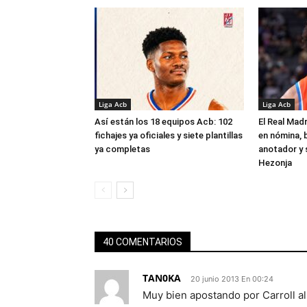
Liga Acb
Liga Acb
Así están los 18 equipos Acb: 102
El Real Madr
fichajes ya oficiales y siete plantillas
en nómina, 
ya completas
anotador y s
Hezonja
40 COMENTARIOS
TAN0KA
20 junio 2013 En 00:24
Muy bien apostando por Carroll al