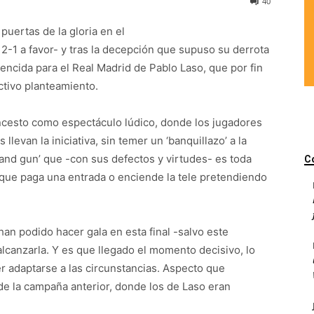
40
uertas de la gloria en el
-1 a favor- y tras la decepción que supuso su derrota
a vencida para el Real Madrid de Pablo Laso, que por fin
ctivo planteamiento.
ncesto como espectáculo lúdico, donde los jugadores
llevan la iniciativa, sin temer un ‘banquillazo’ a la
and gun’ que -con sus defectos y virtudes- es toda
C
 que paga una entrada o enciende la tele pretendiendo
han podido hacer gala en esta final -salvo este
alcanzarla. Y es que llegado el momento decisivo, lo
r adaptarse a las circunstancias. Aspecto que
de la campaña anterior, donde los de Laso eran