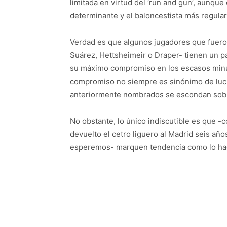
limitada en virtud del ‘run and gun’, aunque
determinante y el baloncestista más regular 
Verdad es que algunos jugadores que fueron
Suárez, Hettsheimeir o Draper- tienen un p
su máximo compromiso en los escasos minu
compromiso no siempre es sinónimo de luci
anteriormente nombrados se escondan sobr
No obstante, lo único indiscutible es que -c
devuelto el cetro liguero al Madrid seis añ
esperemos- marquen tendencia como lo hac