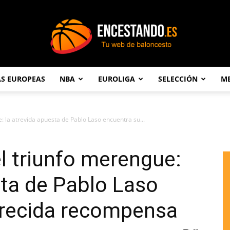
AS EUROPEAS
NBA
EUROLIGA
SELECCIÓN
ME
Encestando.es
: la atrevida apuesta de Pablo Laso encuentra su...
l triunfo merengue:
sta de Pablo Laso
recida recompensa