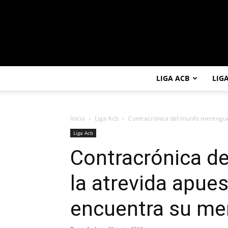
LIGA ACB
LIG
Inicio
Liga Acb
Contracrónica del triunfo merengue
Liga Acb
Contracrónica de
la atrevida apue
encuentra su me