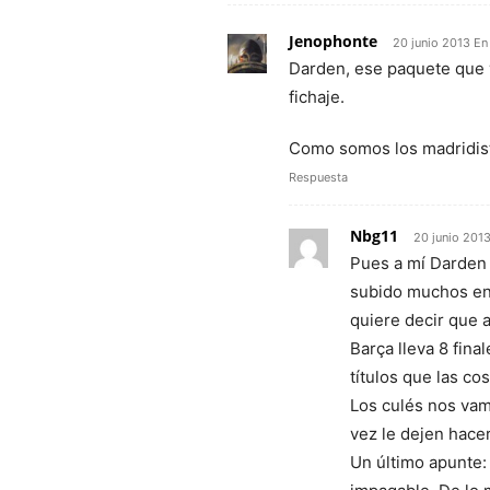
Jenophonte
20 junio 2013 En
Darden, ese paquete que 
fichaje.
Como somos los madridis
Respuesta
Nbg11
20 junio 201
Pues a mí Darden 
subido muchos ent
quiere decir que 
Barça lleva 8 fina
títulos que las co
Los culés nos vam
vez le dejen hace
Un último apunte: 