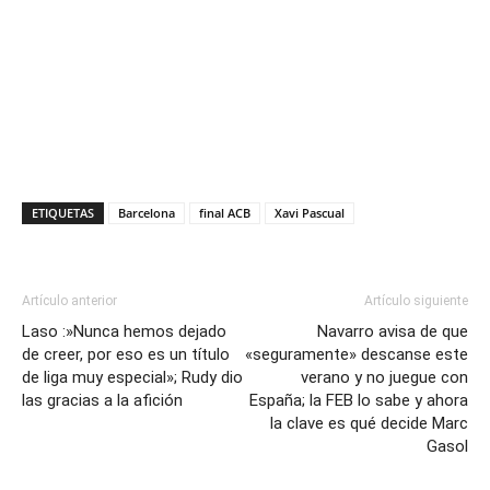
ETIQUETAS
Barcelona
final ACB
Xavi Pascual
Artículo anterior
Artículo siguiente
Laso :»Nunca hemos dejado
Navarro avisa de que
de creer, por eso es un título
«seguramente» descanse este
de liga muy especial»; Rudy dio
verano y no juegue con
las gracias a la afición
España; la FEB lo sabe y ahora
la clave es qué decide Marc
Gasol