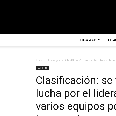
LIGA ACB
LIG
Inicio
Euroliga
Clasificación: se va definiendo la lu
Euroliga
Clasificación: se
lucha por el lide
varios equipos po