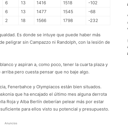
6
13
1416
1518
-102
6
13
1477
1545
-68
2
18
1566
1798
-232
igualdad. Es donde se intuye que puede haber más
de peligrar sin Campazzo ni Randolph, con la lesión de
blanco y aspiran a, como poco, tener la cuarta plaza y
e arriba pero cuesta pensar que no baje algo.
lencia, Fenerbahce y Olympiacos están bien situados.
Baskonia que ha encajado el último mes alguna derrota
lla Roja y Alba Berlín deberían pelear más por estar
 suficiente para ellos visto su potencial y presupuesto.
Anuncios