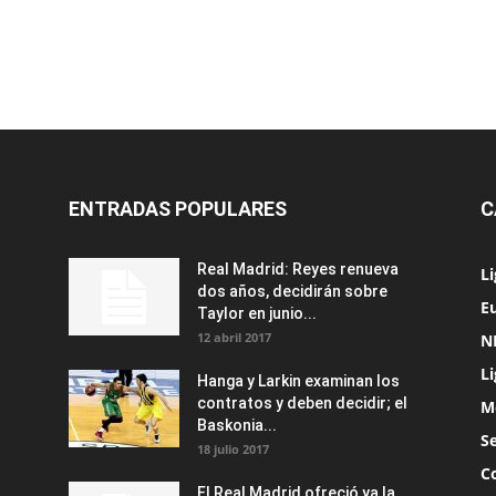
ENTRADAS POPULARES
C
Real Madrid: Reyes renueva
L
dos años, decidirán sobre
Eu
Taylor en junio...
12 abril 2017
N
L
Hanga y Larkin examinan los
contratos y deben decidir; el
M
Baskonia...
S
18 julio 2017
C
El Real Madrid ofreció ya la