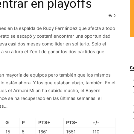
entrar en playoffs
0
unes en la espalda de Rudy Fernández que afecta a todo
iderato se escapó y costará encontrar una oportunidad
eva casi dos meses como líder en solitario. Sólo el
a su altura el Zenit de ganar los dos partidos que
C
gran mayoría de equipos pero también que los mismos
lo están ahora. Y los que estaban abajo, también. En el
, pues el Armani Milan ha subido mucho, el Bayern
ahce se ha recuperado en las últimas semanas, el
nes…
G
P
PTS+
PTS-
+/-
15
5
1661
1551
110