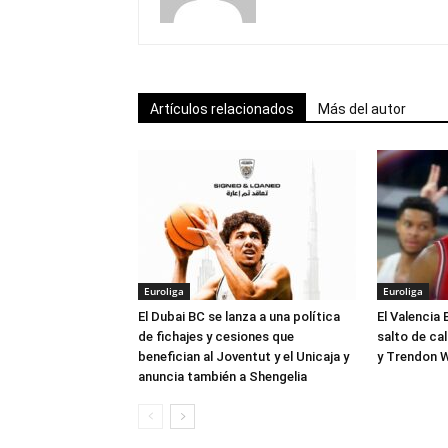
Artículos relacionados
Más del autor
Euroliga
Euroliga
El Dubai BC se lanza a una política
El Valencia 
de fichajes y cesiones que
salto de ca
benefician al Joventut y el Unicaja y
y Trendon W
anuncia también a Shengelia