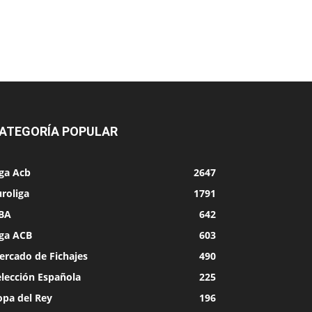
ATEGORÍA POPULAR
iga Acb
2647
roliga
1791
BA
642
iga ACB
603
ercado de Fichajes
490
elección Española
225
opa del Rey
196