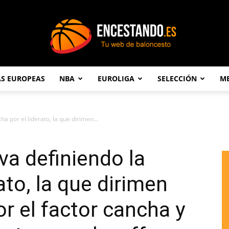
AS EUROPEAS
NBA
EUROLIGA
SELECCIÓN
ME
Encestando.es
cha por el liderato, la que dirimen...
 va definiendo la
rato, la que dirimen
r el factor cancha y