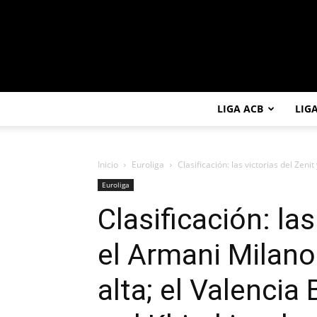
LIGA ACB
LIG
Inicio
Euroliga
Clasificación: las victorias del Zeni
Euroliga
Clasificación: las
el Armani Milano
alta; el Valenci