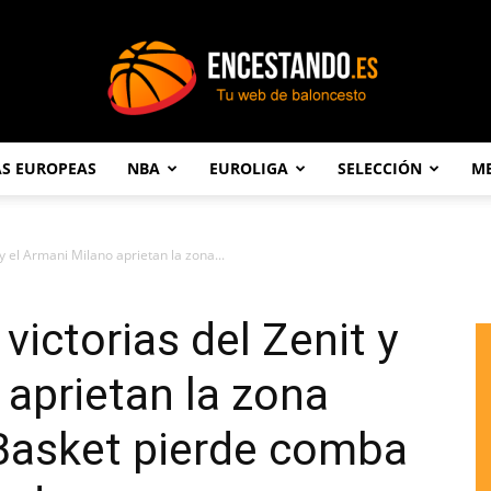
AS EUROPEAS
NBA
EUROLIGA
SELECCIÓN
ME
Encestando.es
t y el Armani Milano aprietan la zona...
 victorias del Zenit y
 aprietan la zona
a Basket pierde comba