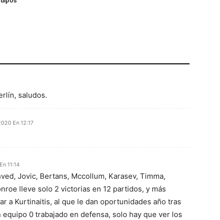
quipos
erlín, saludos.
2020 En 12:17
En 11:14
hved, Jovic, Bertans, Mccollum, Karasev, Timma,
roe lleve solo 2 victorias en 12 partidos, y más
ar a Kurtinaitis, al que le dan oportunidades año tras
n equipo 0 trabajado en defensa, solo hay que ver los