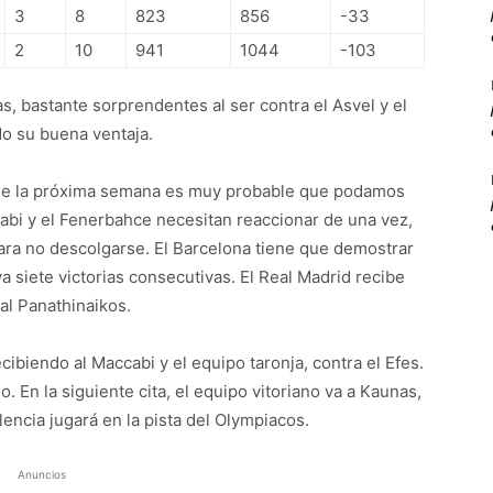
3
8
823
856
-33
2
10
941
1044
-103
s, bastante sorprendentes al ser contra el Asvel y el
do su buena ventaja.
e de la próxima semana es muy probable que podamos
cabi y el Fenerbahce necesitan reaccionar de una vez,
para no descolgarse. El Barcelona tiene que demostrar
a siete victorias consecutivas. El Real Madrid recibe
 al Panathinaikos.
ibiendo al Maccabi y el equipo taronja, contra el Efes.
. En la siguiente cita, el equipo vitoriano va a Kaunas,
lencia jugará en la pista del Olympiacos.
Anuncios