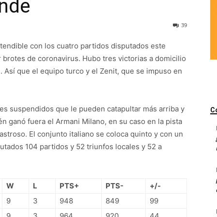
unde
39
ntendible con los cuatro partidos disputados este
brotes de coronavirus. Hubo tres victorias a domicilio
l. Así que el equipo turco y el Zenit, que se impuso en
es suspendidos que le pueden catapultar más arriba y
C
n ganó fuera el Armani Milano, en su caso en la pista
stroso. El conjunto italiano se coloca quinto y con un
tados 104 partidos y 52 triunfos locales y 52 a
W
L
PTS+
PTS-
+/-
9
3
948
849
99
9
3
964
920
44