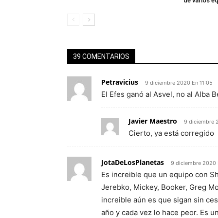
de varios e
39 COMENTARIOS
Petravicius
9 diciembre 2020 En 11:05
El Efes ganó al Asvel, no al Alba B
Javier Maestro
9 diciembre 
Cierto, ya está corregido
JotaDeLosPlanetas
9 diciembre 2020 
Es increible que un equipo con S
Jerebko, Mickey, Booker, Greg Mon
increible aún es que sigan sin ces
año y cada vez lo hace peor. Es u