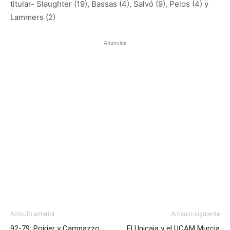
titular- Slaughter (19), Bassas (4), Salvó (9), Pelos (4) y
Lammers (2)
Anuncios
Artículo anterior
Artículo siguiente
92-79: Poirier y Campazzo
El Unicaja y el UCAM Murcia