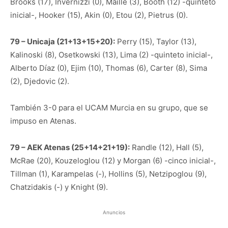
Brooks (17), Invernizzi (0), Maille (3), Booth (12) -quinteto
inicial-, Hooker (15), Akin (0), Etou (2), Pietrus (0).
79 – Unicaja (21+13+15+20):
Perry (15), Taylor (13),
Kalinoski (8), Osetkowski (13), Lima (2) -quinteto inicial-,
Alberto Díaz (0), Ejim (10), Thomas (6), Carter (8), Sima
(2), Djedovic (2).
También 3-0 para el UCAM Murcia en su grupo, que se
impuso en Atenas.
79 – AEK Atenas (25+14+21+19):
Randle (12), Hall (5),
McRae (20), Kouzeloglou (12) y Morgan (6) -cinco inicial-,
Tillman (1), Karampelas (-), Hollins (5), Netzipoglou (9),
Chatzidakis (-) y Knight (9).
Anuncios