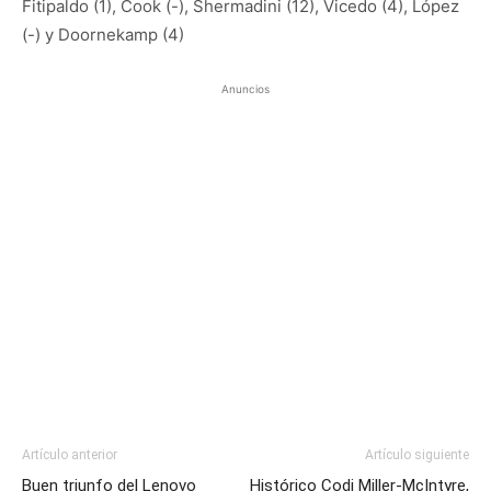
Fitipaldo (1), Cook (-), Shermadini (12), Vicedo (4), López
(-) y Doornekamp (4)
Anuncios
Artículo anterior
Artículo siguiente
Buen triunfo del Lenovo
Histórico Codi Miller-McIntyre,