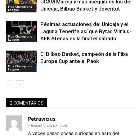
UCAM Murcia y más asequibles los del
Fiba Champions
Unicaja, Bilbao Basket y Joventut
League
Pésimas actuaciones del Unicaja y el
Laguna Tenerife así que Rytas Vilnius-
Fiba Champions
AEK Atenas es la final el sábado
League
El Bilbao Basket, campeón de la Fiba
Europe Cup ante el Paok
Fiba Champions
League
2 COMENTARIOS
Petravicius
7 febrero 2024 En 13:28
A veces pasan cosas curiosas en esto del