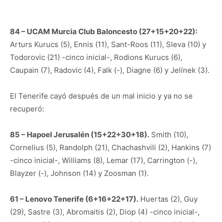
84 – UCAM Murcia Club Baloncesto (27+15+20+22):
Arturs Kurucs (5), Ennis (11), Sant-Roos (11), Sleva (10) y
Todorovic (21) -cinco inicial-, Rodions Kurucs (6),
Caupain (7), Radovic (4), Falk (-), Diagne (6) y Jelínek (3).
El Tenerife cayó después de un mal inicio y ya no se
recuperó:
85 – Hapoel Jerusalén (15+22+30+18).
Smith (10),
Cornelius (5), Randolph (21), Chachashvili (2), Hankins (7)
-cinco inicial-, Williams (8), Lemar (17), Carrington (-),
Blayzer (-), Johnson (14) y Zoosman (1).
61 – Lenovo Tenerife (6+16+22+17).
Huertas (2), Guy
(29), Sastre (3), Abromaitis (2), Diop (4) -cinco inicial-,