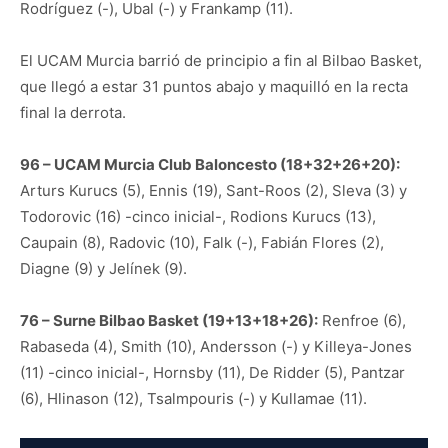
Rodríguez (-), Ubal (-) y Frankamp (11).
El UCAM Murcia barrió de principio a fin al Bilbao Basket,
que llegó a estar 31 puntos abajo y maquilló en la recta
final la derrota.
96 – UCAM Murcia Club Baloncesto (18+32+26+20):
Arturs Kurucs (5), Ennis (19), Sant-Roos (2), Sleva (3) y
Todorovic (16) -cinco inicial-, Rodions Kurucs (13),
Caupain (8), Radovic (10), Falk (-), Fabián Flores (2),
Diagne (9) y Jelínek (9).
76 – Surne Bilbao Basket (19+13+18+26):
Renfroe (6),
Rabaseda (4), Smith (10), Andersson (-) y Killeya-Jones
(11) -cinco inicial-, Hornsby (11), De Ridder (5), Pantzar
(6), Hlinason (12), Tsalmpouris (-) y Kullamae (11).