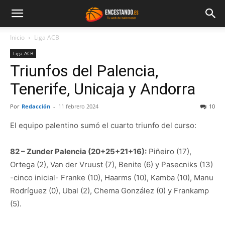
Inicio
Liga ACB
Liga ACB
Triunfos del Palencia,
Tenerife, Unicaja y Andorra
Por
Redacción
-
11 febrero 2024
10
El equipo palentino sumó el cuarto triunfo del curso:
82 – Zunder Palencia (20+25+21+16):
Piñeiro (17),
Ortega (2), Van der Vruust (7), Benite (6) y Pasecniks (13)
-cinco inicial- Franke (10), Haarms (10), Kamba (10), Manu
Rodríguez (0), Ubal (2), Chema González (0) y Frankamp
(5).