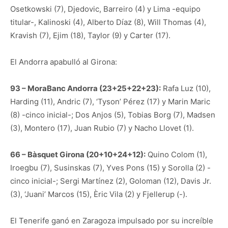
Osetkowski (7), Djedovic, Barreiro (4) y Lima -equipo
titular-, Kalinoski (4), Alberto Díaz (8), Will Thomas (4),
Kravish (7), Ejim (18), Taylor (9) y Carter (17).
El Andorra apabulló al Girona:
93 – MoraBanc Andorra (23+25+22+23):
Rafa Luz (10),
Harding (11), Andric (7), ‘Tyson’ Pérez (17) y Marin Maric
(8) -cinco inicial-; Dos Anjos (5), Tobias Borg (7), Madsen
(3), Montero (17), Juan Rubio (7) y Nacho Llovet (1).
66 – Bàsquet Girona (20+10+24+12):
Quino Colom (1),
Iroegbu (7), Susinskas (7), Yves Pons (15) y Sorolla (2) -
cinco inicial-; Sergi Martínez (2), Goloman (12), Davis Jr.
(3), ‘Juani’ Marcos (15), Èric Vila (2) y Fjellerup (-).
El Tenerife ganó en Zaragoza impulsado por su increíble