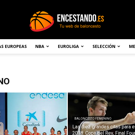
AS EUROPEAS
NBA
EUROLIGA
SELECCIÓN
ME
Encestando.es
NO
BALONCESTO FEMENINO
Las diez grandes citas para e
2018: Copa del Rey, Final Four