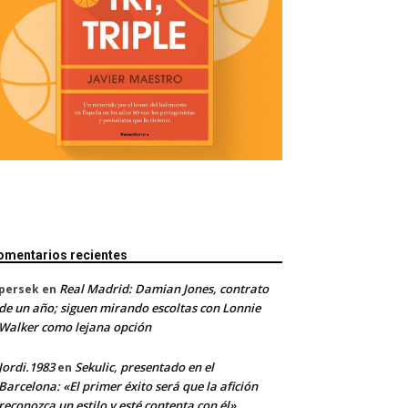
omentarios recientes
Real Madrid: Damian Jones, contrato
persek
en
de un año; siguen mirando escoltas con Lonnie
Walker como lejana opción
Jordi.1983
Sekulic, presentado en el
en
Barcelona: «El primer éxito será que la afición
reconozca un estilo y esté contenta con él»