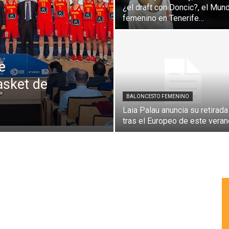
¿el draft con Doncic?, el Mund
femenino en Tenerife…
e
asket de
BALONCESTO FEMENINO
Laia Palau anuncia su retirada
tras el Europeo de este veran