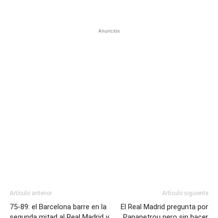
Anuncios
Artículo anterior
Artículo siguiente
75-89: el Barcelona barre en la
El Real Madrid pregunta por
segunda mitad al Real Madrid y
Papapetrou pero sin hacer