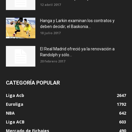
12 abril 2017
Hanga y Larkin examinan los contratos y
deben decidir; el Baskonia...
18 julio 2017
El Real Madrid ofreció ya la renovación a
Randolph y sólo...
20 febrero 2017
CATEGORÍA POPULAR
Liga Acb
2647
Euroliga
1792
NBA
642
Liga ACB
603
Mercado de Fichajes
490