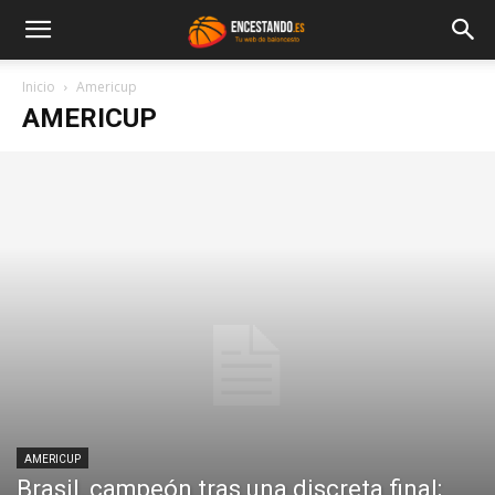
Inicio
Americup
AMERICUP
AMERICUP
Brasil, campeón tras una discreta final;