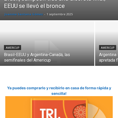
EEUU se llevó el bronce
Juanma Santana Gómez
-
1 septiembre 2025
AMERICUP
AMERICUP
Brasil-EEUU y Argentina-Canadá, las
Argentina 
semifinales del Americup
apretada f
Ya puedes comprarlo y recibirlo en casa de forma rápida y
sencilla!