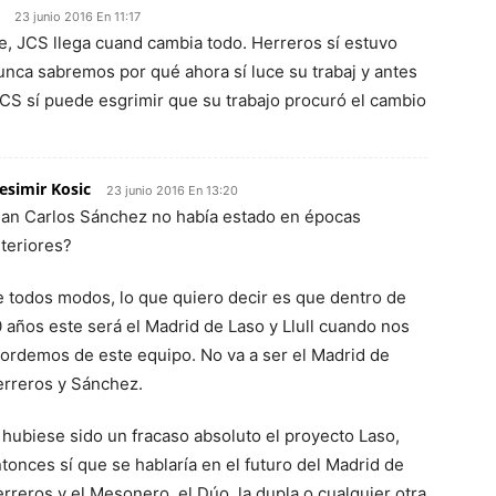
23 junio 2016 En 11:17
, JCS llega cuand cambia todo. Herreros sí estuvo
unca sabremos por qué ahora sí luce su trabaj y antes
JCS sí puede esgrimir que su trabajo procuró el cambio
esimir Kosic
23 junio 2016 En 13:20
an Carlos Sánchez no había estado en épocas
teriores?
 todos modos, lo que quiero decir es que dentro de
 años este será el Madrid de Laso y Llull cuando nos
ordemos de este equipo. No va a ser el Madrid de
rreros y Sánchez.
 hubiese sido un fracaso absoluto el proyecto Laso,
tonces sí que se hablaría en el futuro del Madrid de
rreros y el Mesonero, el Dúo, la dupla o cualquier otra