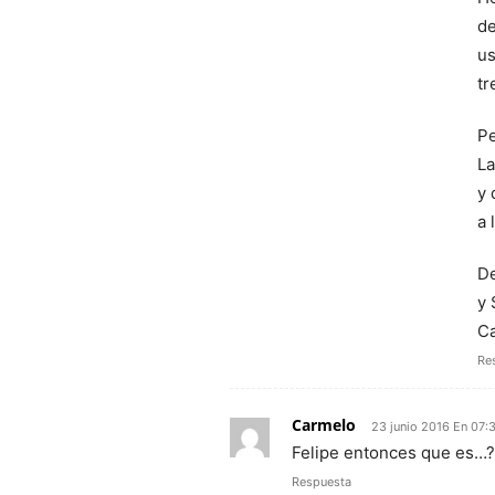
de
us
tr
Pe
La
y 
a 
De
y 
Ca
Re
Carmelo
23 junio 2016 En 07:
Felipe entonces que es…? 
Respuesta