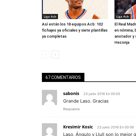
Liga Acb
Liga Acb
Así están los 18 equipos Acb: 102
El Real Madr
fichajes ya oficiales y siete plantillas
en nómina, 
ya completas
anotador y s
Hezonja
67 COMENTARIOS
sabonis
23 junio 2016 En 00:05
Grande Laso. Gracias
Respuesta
Kresimir Kosic
23 junio 2016 En 00:06
Laso, Ángulo y Llull son lo mejor