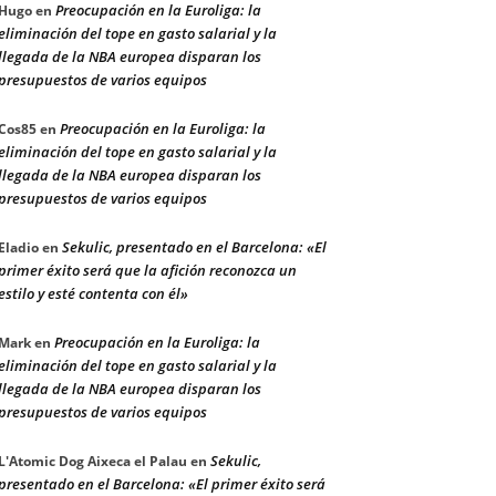
Preocupación en la Euroliga: la
Hugo
en
eliminación del tope en gasto salarial y la
llegada de la NBA europea disparan los
presupuestos de varios equipos
Preocupación en la Euroliga: la
Cos85
en
eliminación del tope en gasto salarial y la
llegada de la NBA europea disparan los
presupuestos de varios equipos
Sekulic, presentado en el Barcelona: «El
Eladio
en
primer éxito será que la afición reconozca un
estilo y esté contenta con él»
Preocupación en la Euroliga: la
Mark
en
eliminación del tope en gasto salarial y la
llegada de la NBA europea disparan los
presupuestos de varios equipos
Sekulic,
L'Atomic Dog Aixeca el Palau
en
presentado en el Barcelona: «El primer éxito será