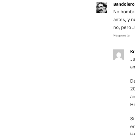
Bandolero
No hombre
antes, y n
no, pero 
Respuesta
Kr
Ju
an
De
20
ac
He
Si
en
He