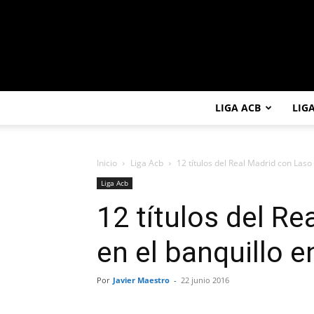
LIGA ACB
LIG
Inicio
Liga Acb
12 títulos del Real Madrid con Laso 
Liga Acb
12 títulos del R
en el banquillo e
Por
Javier Maestro
-
22 junio 2016