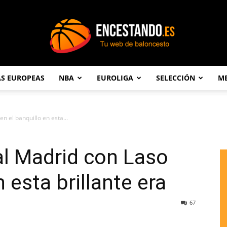
AS EUROPEAS
NBA
EUROLIGA
SELECCIÓN
ME
Encestando.es
en el banquillo en esta...
eal Madrid con Laso
n esta brillante era
67