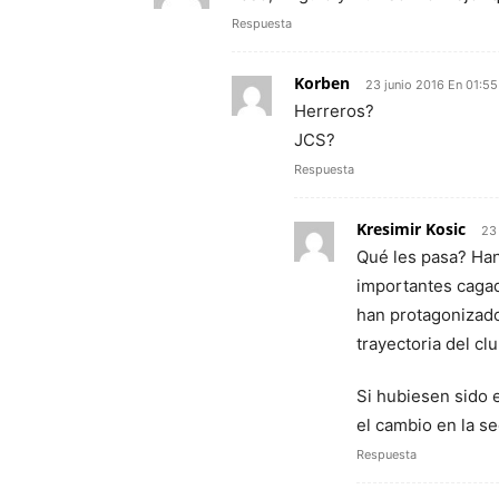
Respuesta
Korben
23 junio 2016 En 01:55
Herreros?
JCS?
Respuesta
Kresimir Kosic
23
Qué les pasa? Han
importantes cagad
han protagonizado 
trayectoria del clu
Si hubiesen sido e
el cambio en la s
Respuesta