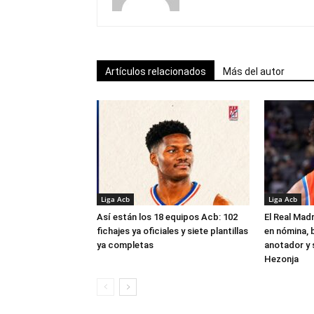
Artículos relacionados
Más del autor
Liga Acb
Liga Acb
Así están los 18 equipos Acb: 102
El Real Madr
fichajes ya oficiales y siete plantillas
en nómina, 
ya completas
anotador y s
Hezonja