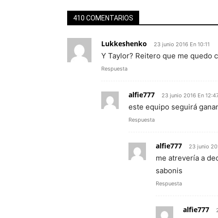
410 COMENTARIOS
Lukkeshenko
23 junio 2016 En 10:11
Y Taylor? Reitero que me quedo c
Respuesta
alfie777
23 junio 2016 En 12:4
este equipo seguirá gana
Respuesta
alfie777
23 junio 20
me atrevería a dec
sabonis
Respuesta
alfie777