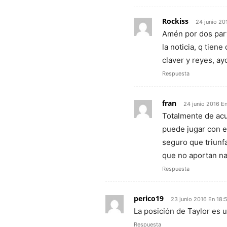
Rockiss
24 junio 20
Amén por dos part
la noticia, q tien
claver y reyes, ay
Respuesta
fran
24 junio 2016 E
Totalmente de acu
puede jugar con e
seguro que triunf
que no aportan na
Respuesta
perico19
23 junio 2016 En 18:
La posición de Taylor es 
Respuesta