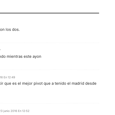
on los dos.
7
ndo mientras este ayon
16 En 12:49
ir que es el mejor pivot que a tenido el madrid desde
23 junio 2016 En 12:52