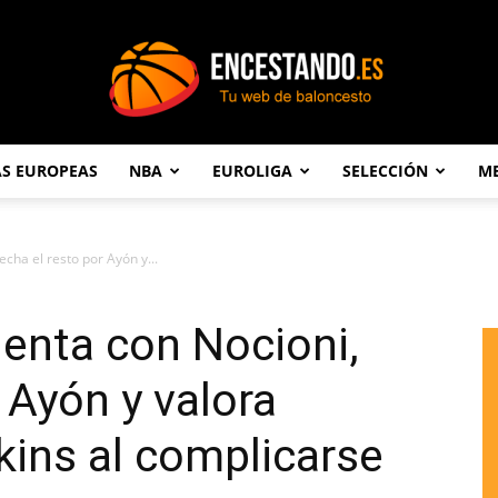
AS EUROPEAS
NBA
EUROLIGA
SELECCIÓN
ME
Encestando.es
echa el resto por Ayón y...
uenta con Nocioni,
 Ayón y valora
ins al complicarse