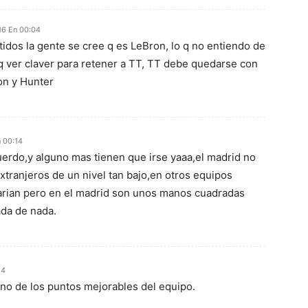
16 En 00:04
idos la gente se cree q es LeBron, lo q no entiendo de
e q ver claver para retener a TT, TT debe quedarse con
on y Hunter
n 00:14
erdo,y alguno mas tienen que irse yaaa,el madrid no
xtranjeros de un nivel tan bajo,en otros equipos
arian pero en el madrid son unos manos cuadradas
da de nada.
54
uno de los puntos mejorables del equipo.