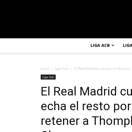
LIGA ACB
LIG
Inicio
Liga Acb
El Real Madrid cuenta con Nocioni, 
Liga Acb
El Real Madrid c
echa el resto por
retener a Thompk