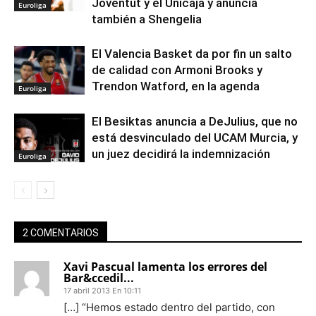
Joventut y el Unicaja y anuncia
Euroliga
también a Shengelia
El Valencia Basket da por fin un salto
de calidad con Armoni Brooks y
Trendon Watford, en la agenda
Euroliga
El Besiktas anuncia a DeJulius, que no
está desvinculado del UCAM Murcia, y
un juez decidirá la indemnización
Euroliga
2 COMENTARIOS
Xavi Pascual lamenta los errores del
Bar&ccedil...
17 abril 2013 En 10:11
[…] “Hemos estado dentro del partido, con