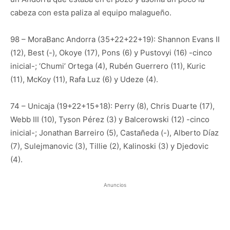
cabeza con esta paliza al equipo malagueño.
98 – MoraBanc Andorra (35+22+22+19): Shannon Evans II
(12), Best (-), Okoye (17), Pons (6) y Pustovyi (16) -cinco
inicial-; ‘Chumi’ Ortega (4), Rubén Guerrero (11), Kuric
(11), McKoy (11), Rafa Luz (6) y Udeze (4).
74 – Unicaja (19+22+15+18): Perry (8), Chris Duarte (17),
Webb III (10), Tyson Pérez (3) y Balcerowski (12) -cinco
inicial-; Jonathan Barreiro (5), Castañeda (-), Alberto Díaz
(7), Sulejmanovic (3), Tillie (2), Kalinoski (3) y Djedovic
(4).
Anuncios