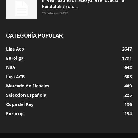
El Real Madrid ofreció ya la renovación a
Randolph y sólo...
20 febrero 2017
CATEGORÍA POPULAR
Liga Acb
2647
Euroliga
1791
NBA
642
Liga ACB
603
Mercado de Fichajes
489
Selección Española
225
Copa del Rey
196
Eurocup
154