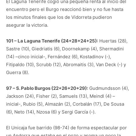
El Laguna Tenerife cogió una pequeña renta al inicio del
encuentro pero el Burgo reaccionó bien y no fue hasta
los minutos finales que los de Vidorreta pudieron
asegurar la victoria.
101 – La Laguna Tenerife (24+28+24+25):
Huertas (28),
Sastre (10), Giedriatis (6), Doornekamp (4), Shermadini
(14) –cinco inicial-, Fernández (6), Kostadinov (-),
Fitipaldo (10), Scrubb (12), Abromaitis (3), Van Deck (-) y
Guerra (8).
97 – S. Pablo Burgos (22+26+20+29):
Gudmundsson (4),
Jackson (24), Fisher (2), Samuels (13), Meindl (4) –
inicial-, Rubio (5), Almazán (2), Corbalán (17), De Sousa
(6), Neto (14), Nzosa (6) y Sergi García (-).
El Unicaja fue barrido (98-74) de forma espectacular por
un Andorra que estaba en el pozo y asoma un poco la