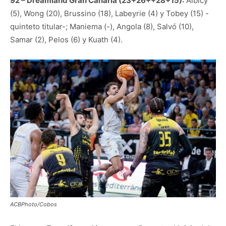
92 – Dreamland Gran Canaria (23+26++28+15):
Albicy
(5), Wong (20), Brussino (18), Labeyrie (4) y Tobey (15) -
quinteto titular-; Maniema (-), Angola (8), Salvó (10),
Samar (2), Pelos (6) y Kuath (4).
ACBPhoto/Cobos