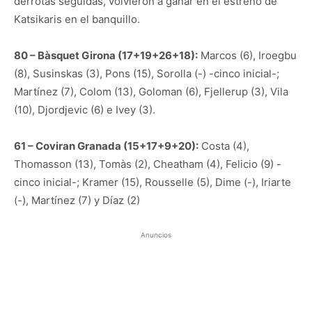
derrotas seguidas, volvieron a ganar en el estreno de
Katsikaris en el banquillo.
80 – Bàsquet Girona (17+19+26+18):
Marcos (6), Iroegbu
(8), Susinskas (3), Pons (15), Sorolla (-) -cinco inicial-;
Martínez (7), Colom (13), Goloman (6), Fjellerup (3), Vila
(10), Djordjevic (6) e Ivey (3).
61 – Coviran Granada (15+17+9+20):
Costa (4),
Thomasson (13), Tomàs (2), Cheatham (4), Felicio (9) -
cinco inicial-; Kramer (15), Rousselle (5), Dime (-), Iriarte
(-), Martínez (7) y Díaz (2)
Anuncios