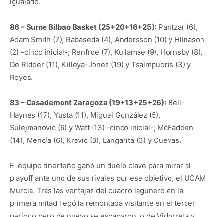
igualado.
86 – Surne Bilbao Basket (25+20+16+25):
Pantzar (6),
Adam Smith (7), Rabaseda (4), Andersson (10) y Hlinason
(2) -cinco inicial-; Renfroe (7), Kullamae (9), Hornsby (8),
De Ridder (11), Killeya-Jones (19) y Tsalmpuoris (3) y
Reyes.
83 – Casademont Zaragoza (19+13+25+26):
Bell-
Haynes (17), Yusta (11), Miguel González (5),
Sulejmanovic (6) y Watt (13) -cinco inicial-; McFadden
(14), Mencía (6), Kravic (8), Langarita (3) y Cuevas.
El equipo tinerfeño ganó un duelo clave para mirar al
playoff ante uno de sus rivales por ese objetivo, el UCAM
Murcia. Tras las ventajas del cuadro lagunero en la
primera mitad llegó la remontada visitante en el tercer
periodo pero de nuevo se escaparon lo de Vidorreta y