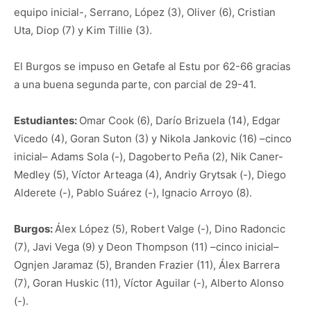
equipo inicial-, Serrano, López (3), Oliver (6), Cristian
Uta, Diop (7) y Kim Tillie (3).
El Burgos se impuso en Getafe al Estu por 62-66 gracias
a una buena segunda parte, con parcial de 29-41.
Estudiantes:
Omar Cook (6), Darío Brizuela (14), Edgar
Vicedo (4), Goran Suton (3) y Nikola Jankovic (16) –cinco
inicial– Adams Sola (-), Dagoberto Peña (2), Nik Caner-
Medley (5), Víctor Arteaga (4), Andriy Grytsak (-), Diego
Alderete (-), Pablo Suárez (-), Ignacio Arroyo (8).
Burgos:
Álex López (5), Robert Valge (-), Dino Radoncic
(7), Javi Vega (9) y Deon Thompson (11) –cinco inicial–
Ognjen Jaramaz (5), Branden Frazier (11), Álex Barrera
(7), Goran Huskic (11), Víctor Aguilar (-), Alberto Alonso
(-).