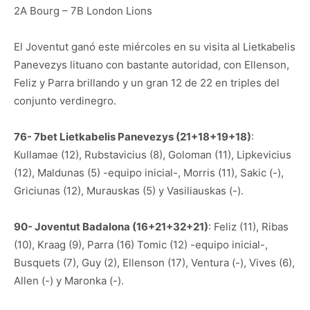
2A Bourg – 7B London Lions
El Joventut ganó este miércoles en su visita al Lietkabelis
Panevezys lituano con bastante autoridad, con Ellenson,
Feliz y Parra brillando y un gran 12 de 22 en triples del
conjunto verdinegro.
76- 7bet Lietkabelis Panevezys (21+18+19+18)
:
Kullamae (12), Rubstavicius (8), Goloman (11), Lipkevicius
(12), Maldunas (5) -equipo inicial-, Morris (11), Sakic (-),
Griciunas (12), Murauskas (5) y Vasiliauskas (-).
90- Joventut Badalona (16+21+32+21)
: Feliz (11), Ribas
(10), Kraag (9), Parra (16) Tomic (12) -equipo inicial-,
Busquets (7), Guy (2), Ellenson (17), Ventura (-), Vives (6),
Allen (-) y Maronka (-).