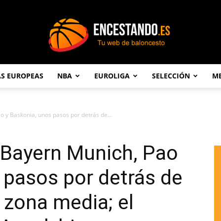
AS EUROPEAS
NBA
EUROLIGA
SELECCIÓN
ME
Encestando.es
o y Baskonia, unos pasos por detrás de...
 Bayern Munich, Pao
 pasos por detrás de
 zona media; el