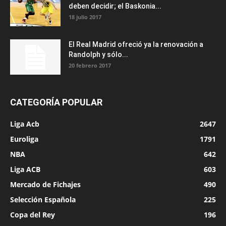
deben decidir; el Baskonia...
18 julio 2017
El Real Madrid ofreció ya la renovación a
Randolph y sólo...
20 febrero 2017
CATEGORÍA POPULAR
Liga Acb
2647
Euroliga
1791
NBA
642
Liga ACB
603
Mercado de Fichajes
490
Selección Española
225
Copa del Rey
196