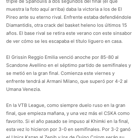
triple de Spanoulis a dos segundos del final (el que
muestra la foto aquí arriba) daba la victoria a los de El
Pireo ante su eterno rival. Enfrente estaba defendiéndole
Diamantidis, otra crack del basket heleno los últimos 15
años. El base rival se retira este verano con este sinsabor
de ver cómo se les escapaba el título liguero en casa.
El Grissin Reggio Emilia venció anoche por 85-80 al
Scandone Avellino en el séptimo partido de semifinales y
se metió en la gran final. Comienza este viernes y
enfrente tendrá al Armani Milano, que superó por 4-2 al
Umana Venezia.
En la VTB League, como siempre duelo ruso en la gran
final, que empieza mañana, y una vez más el CSKA como
favorito. Si el año pasado se impuso al Khimki en la final,
esta vez lo hicieron por 3-0 en semifinales. Por 3-2 ganó
el Unics Kazan al Zenih y los de Quino Colom serán su