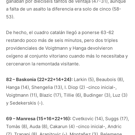
ganaban por dieciséis tantos de ventaja (47-31), aunque
a falta de un asalto la diferencia era solo de cinco (58-
53).
De hecho, el cuadro catalán llegó a ponerse 63-62
restando poco más de seis minutos, pero dos triples
providenciales de Voigtmann y Hanga devolvieron
oxígeno al conjunto vitoriano cuando más lo necesitaba y
cercenaron la remontada visitante.
82 – Baskonia (22+22+14+24):
Larkin (5), Beaubois (8),
Hanga (14), Shengelia (13), I. Diop (2) -cinco inicial-,
Voigtmann (11), Blazic (17), Tillie (6), Budinger (3), Luz (3)
y Sedekerskis (-).
69 – Manresa (15+16+22+16):
Cvetkovic (14), Suggs (17),
Tomàs (8), Auda (8), Cakarun (4) -cinco inicial-, Andric
(7), Trapani (8), Aranitovic (-), Montañez (3), Belemene