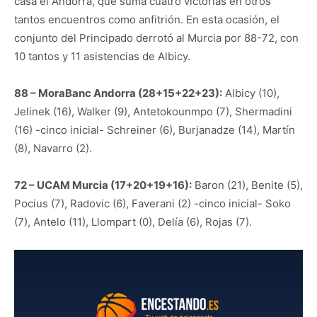
casa el Andorra, que suma cuatro victorias en otros
tantos encuentros como anfitrión. En esta ocasión, el
conjunto del Principado derrotó al Murcia por 88-72, con
10 tantos y 11 asistencias de Albicy.
88 – MoraBanc Andorra (28+15+22+23):
Albicy (10),
Jelinek (16), Walker (9), Antetokounmpo (7), Shermadini
(16) -cinco inicial- Schreiner (6), Burjanadze (14), Martín
(8), Navarro (2).
72 – UCAM Murcia (17+20+19+16):
Baron (21), Benite (5),
Pocius (7), Radovic (6), Faverani (2) -cinco inicial- Soko
(7), Antelo (11), Llompart (0), Delía (6), Rojas (7).