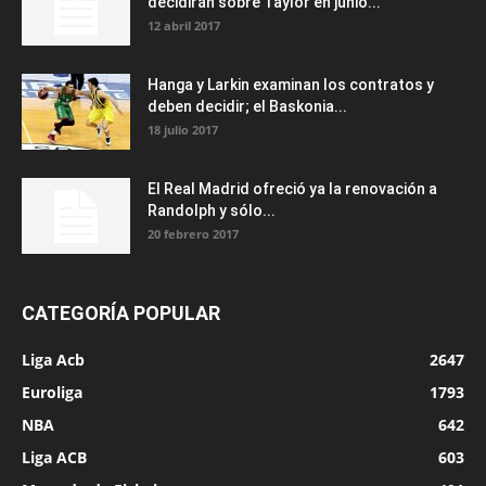
decidirán sobre Taylor en junio...
12 abril 2017
Hanga y Larkin examinan los contratos y
deben decidir; el Baskonia...
18 julio 2017
El Real Madrid ofreció ya la renovación a
Randolph y sólo...
20 febrero 2017
CATEGORÍA POPULAR
Liga Acb
2647
Euroliga
1793
NBA
642
Liga ACB
603