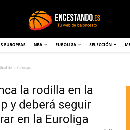
AS EUROPEAS
NBA
EUROLIGA
SELECCIÓN
ME
Encestando.es
final de la Eurocup...
ca la rodilla en la
up y deberá seguir
ar en la Euroliga