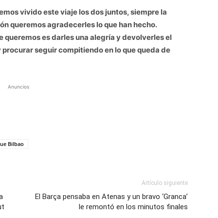
mos vivido este viaje los dos juntos, siempre la
azón queremos agradecerles lo que han hecho.
ue queremos es darles una alegría y devolverles el
 y procurar seguir compitiendo en lo que queda de
Anuncios
ue Bilbao
Artículo siguiente
a
El Barça pensaba en Atenas y un bravo ‘Granca’
ut
le remontó en los minutos finales