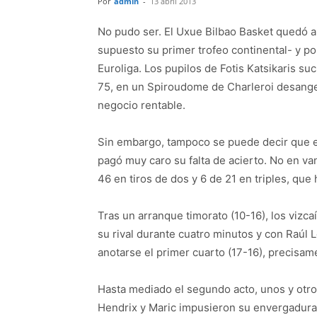
Por
admin
-
13 abril 2013
No pudo ser. El Uxue Bilbao Basket quedó a
supuesto su primer trofeo continental- y por 
Euroliga. Los pupilos de Fotis Katsikaris 
75, en un Spiroudome de Charleroi desange
negocio rentable.
Sin embargo, tampoco se puede decir que el
pagó muy caro su falta de acierto. No en va
46 en tiros de dos y 6 de 21 en triples, que
Tras un arranque timorato (10-16), los vizca
su rival durante cuatro minutos y con Raúl 
anotarse el primer cuarto (17-16), precisam
Hasta mediado el segundo acto, unos y otro
Hendrix y Maric impusieron su envergadura 