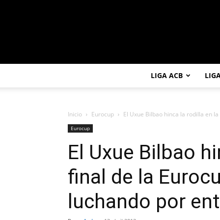
LIGA ACB
LIG
Inicio
Eurocup
El Uxue Bilbao hinca la rodilla en la 
Eurocup
El Uxue Bilbao hin
final de la Euroc
luchando por entr