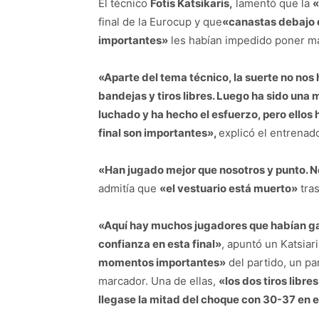
El técnico
Fotis Katsikaris,
lamentó que la
«
final de la Eurocup y que
«canastas debajo d
importantes»
les habían impedido poner má
«Aparte del tema técnico, la suerte no no
bandejas y tiros libres. Luego ha sido una 
luchado y ha hecho el esfuerzo, pero ellos 
final son importantes»,
explicó el entrenad
«Han jugado mejor que nosotros y punto. 
admitía que
«el vestuario está muerto»
tras
«Aquí hay muchos jugadores que habían ga
confianza en esta final»
, apuntó un Katsiar
momentos importantes»
del partido, un p
marcador. Una de ellas,
«los dos tiros libre
llegase la mitad del choque con 30-37 en 