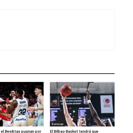
Eurocup
 el Besiktas pugnan por
El Bilbao Basket tendrá que