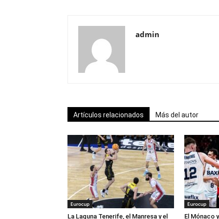
admin
Artículos relacionados
Más del autor
Eurocup
Eurocup
La Laguna Tenerife, el Manresa y el
El Mónaco y