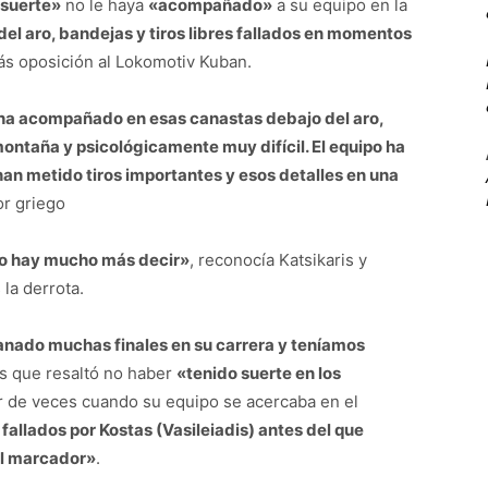
suerte»
no le haya
«acompañado»
a su equipo en la
el aro, bandejas y tiros libres fallados en momentos
s oposición al Lokomotiv Kuban.
s ha acompañado en esas canastas debajo del aro,
montaña y psicológicamente muy difícil. El equipo ha
han metido tiros importantes y esos detalles en una
or griego
No hay mucho más decir»
, reconocía Katsikaris y
 la derrota.
nado muchas finales en su carrera y teníamos
is que resaltó no haber
«tenido suerte en los
ar de veces cuando su equipo se acercaba en el
s fallados por Kostas (Vasileiadis) antes del que
el marcador»
.