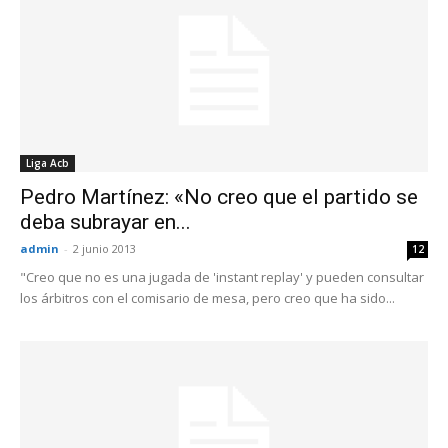
Liga Acb
Pedro Martínez: «No creo que el partido se
deba subrayar en...
admin
-
2 junio 2013
12
"Creo que no es una jugada de 'instant replay' y pueden consultar
los árbitros con el comisario de mesa, pero creo que ha sido...