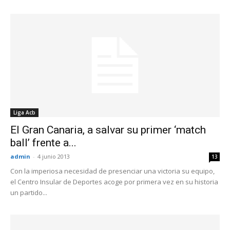
Liga Acb
El Gran Canaria, a salvar su primer ‘match
ball’ frente a...
admin
-
4 junio 2013
13
Con la imperiosa necesidad de presenciar una victoria su equipo,
el Centro Insular de Deportes acoge por primera vez en su historia
un partido...