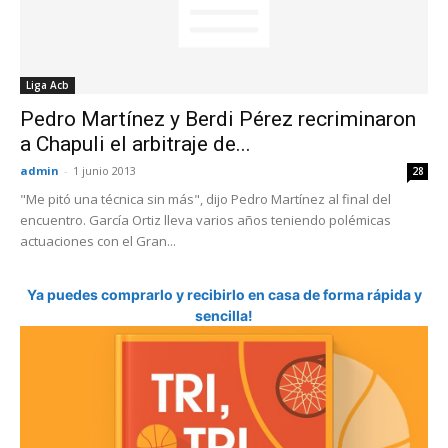
Liga Acb
Pedro Martínez y Berdi Pérez recriminaron
a Chapuli el arbitraje de...
admin
-
1 junio 2013
28
"Me pitó una técnica sin más", dijo Pedro Martínez al final del
encuentro. García Ortiz lleva varios años teniendo polémicas
actuaciones con el Gran...
Ya puedes comprarlo y recibirlo en casa de forma rápida y
sencilla!