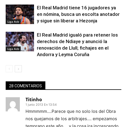
El Real Madrid tiene 16 jugadores ya
en nómina, busca un escolta anotador
y sigue sin liberar a Hezonja
Liga Acb
El Real Madrid igualó para retener los
derechos de Ndiaye y anunció la
renovación de Llull; fichajes en el
Liga Acb
Andorra y Leyma Coruña
28 COMENTARIOS
Titinho
1 junio 2013 En 13:54
Hmmmmm….Parece que no solo los del Obra
nos quejamos de los arbitrajes…. empezamos
temprano este año…. y la cosa ira increscendo